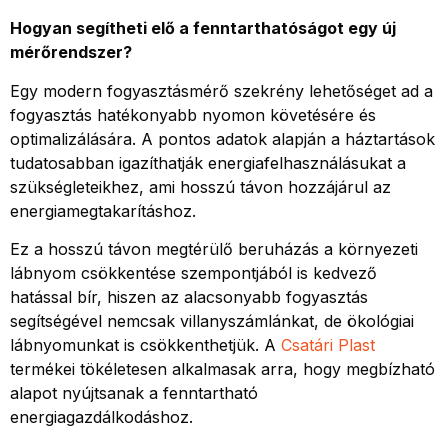
Hogyan segítheti elő a fenntarthatóságot egy új
mérőrendszer?
Egy modern fogyasztásmérő szekrény lehetőséget ad a
fogyasztás hatékonyabb nyomon követésére és
optimalizálására. A pontos adatok alapján a háztartások
tudatosabban igazíthatják energiafelhasználásukat a
szükségleteikhez, ami hosszú távon hozzájárul az
energiamegtakarításhoz.
Ez a hosszú távon megtérülő beruházás a környezeti
lábnyom csökkentése szempontjából is kedvező
hatással bír, hiszen az alacsonyabb fogyasztás
segítségével nemcsak villanyszámlánkat, de ökológiai
lábnyomunkat is csökkenthetjük. A
Csatári Plast
termékei tökéletesen alkalmasak arra, hogy megbízható
alapot nyújtsanak a fenntartható
energiagazdálkodáshoz.