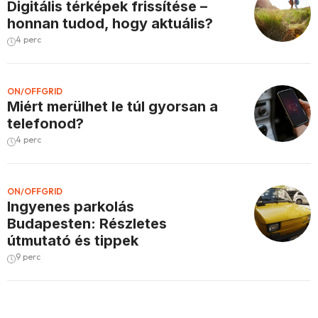
Digitális térképek frissítése –
honnan tudod, hogy aktuális?
4 perc
ON/OFFGRID
Miért merülhet le túl gyorsan a
telefonod?
4 perc
ON/OFFGRID
Ingyenes parkolás
Budapesten: Részletes
útmutató és tippek
9 perc