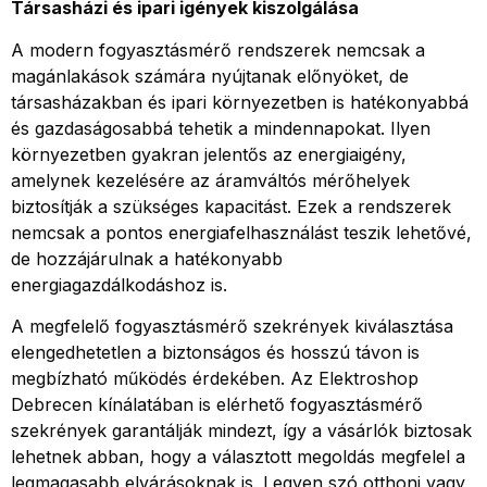
Társasházi és ipari igények kiszolgálása
A modern fogyasztásmérő rendszerek nemcsak a
magánlakások számára nyújtanak előnyöket, de
társasházakban és ipari környezetben is hatékonyabbá
és gazdaságosabbá tehetik a mindennapokat. Ilyen
környezetben gyakran jelentős az energiaigény,
amelynek kezelésére az áramváltós mérőhelyek
biztosítják a szükséges kapacitást. Ezek a rendszerek
nemcsak a pontos energiafelhasználást teszik lehetővé,
de hozzájárulnak a hatékonyabb
energiagazdálkodáshoz is.
A megfelelő fogyasztásmérő szekrények kiválasztása
elengedhetetlen a biztonságos és hosszú távon is
megbízható működés érdekében. Az Elektroshop
Debrecen kínálatában is elérhető fogyasztásmérő
szekrények garantálják mindezt, így a vásárlók biztosak
lehetnek abban, hogy a választott megoldás megfelel a
legmagasabb elvárásoknak is. Legyen szó otthoni vagy