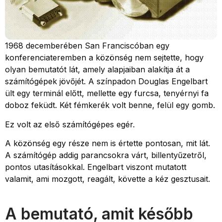
1968 decemberében San Franciscóban egy
konferenciateremben a közönség nem sejtette, hogy
olyan bemutatót lát, amely alapjaiban alakítja át a
számítógépek jövőjét. A színpadon Douglas Engelbart
ült egy terminál előtt, mellette egy furcsa, tenyérnyi fa
doboz feküdt. Két fémkerék volt benne, felül egy gomb.
Ez volt az első számítógépes egér.
A közönség egy része nem is értette pontosan, mit lát.
A számítógép addig parancsokra várt, billentyűzetről,
pontos utasításokkal. Engelbart viszont mutatott
valamit, ami mozgott, reagált, követte a kéz gesztusait.
A bemutató, amit később