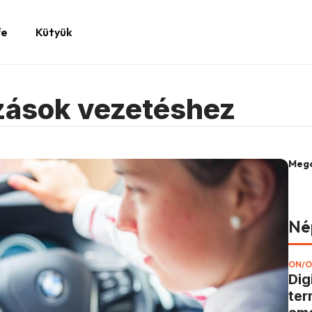
fe
Kütyük
zások vezetéshez
Mego
Né
ON/O
Dig
ter