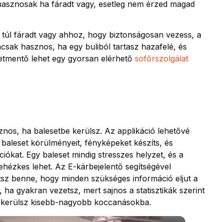
hasznosak ha fáradt vagy, esetleg nem érzed magad
 túl fáradt vagy ahhoz, hogy biztonságosan vezess, a
sak hasznos, ha egy buliból tartasz hazafelé, és
életmentő lehet egy gyorsan elérhető
sofőrszolgálat
nos, ha balesetbe kerülsz. Az applikáció lehetővé
 baleset körülményeit, fényképeket készíts, és
ciókat. Egy baleset mindig stresszes helyzet, és a
ehézkes lehet. Az E-kárbejelentő segítségével
etsz benne, hogy minden szükséges információ eljut a
ha gyakran vezetsz, mert sajnos a statisztikák szerint
l kerülsz kisebb-nagyobb koccanásokba.