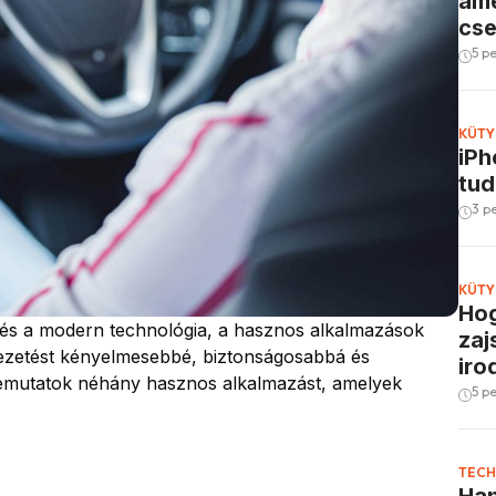
ame
cs
5 p
KÜTY
iPh
tud
3 p
KÜTY
Hog
 és a modern technológia, a hasznos alkalmazások
zaj
vezetést kényelmesebbé, biztonságosabbá és
iro
emutatok néhány hasznos alkalmazást, amelyek
5 p
TECH