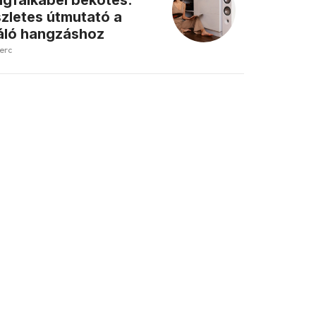
gfalkábel bekötés:
zletes útmutató a
áló hangzáshoz
perc