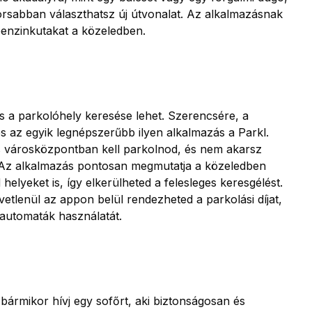
orsabban választhatsz új útvonalat. Az alkalmazásnak
benzinkutakat a közeledben.
s a parkolóhely keresése lehet. Szerencsére, a
és az egyik legnépszerűbb ilyen alkalmazás a Parkl.
s városközpontban kell parkolnod, és nem akarsz
. Az alkalmazás pontosan megmutatja a közeledben
helyeket is, így elkerülheted a felesleges keresgélést.
zvetlenül az appon belül rendezheted a parkolási díjat,
óautomaták használatát.
bármikor hívj egy sofőrt, aki biztonságosan és