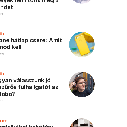
lyek nem törik meg a
endet
erc
ÜK
one hátlap csere: Amit
nod kell
erc
ÜK
yan válasszunk jó
szűrős fülhallgatót az
dába?
erc
LIFE