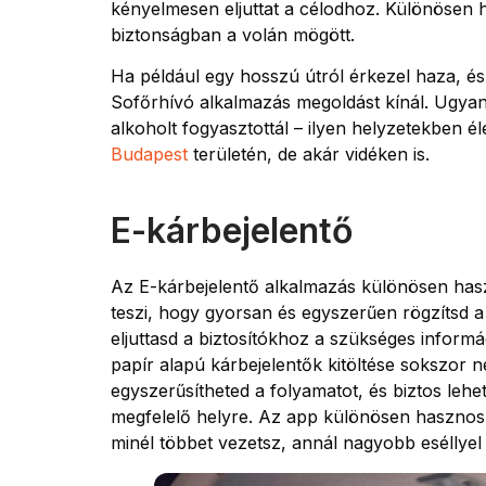
kényelmesen eljuttat a célodhoz. Különösen 
biztonságban a volán mögött.
Ha például egy hosszú útról érkezel haza, és
Sofőrhívó alkalmazás megoldást kínál. Ugyanc
alkoholt fogyasztottál – ilyen helyzetekben 
Budapest
területén, de akár vidéken is.
E-kárbejelentő
Az E-kárbejelentő alkalmazás különösen hasz
teszi, hogy gyorsan és egyszerűen rögzítsd a
eljuttasd a biztosítókhoz a szükséges informá
papír alapú kárbejelentők kitöltése sokszor n
egyszerűsítheted a folyamatot, és biztos leh
megfelelő helyre. Az app különösen hasznos, 
minél többet vezetsz, annál nagyobb eséllye