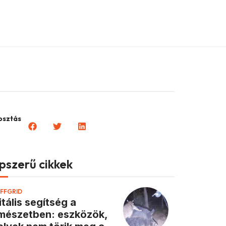
sztás
pszerű cikkek
FFGRID
itális segítség a
mészetben: eszközök,