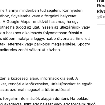
Han
Rés
 mert annyi mindenben tud segíteni. Könnyedén
kiv
dhoz, figyelembe véve a forgalmi helyzetet,
13 
t. A Google Maps rendkívül hasznos, ha egy
egíthet ha tudod az utat, hiszen az útlezárások vagy
Ez a hasznos alkalmazás folyamatosan frissíti a
ós időben mutatja a leggyorsabb útvonalat. Emellett
kutak, éttermek vagy parkolók megjelenítése. Spotify
melterelés zenét váltani út közben.
etten a közösségi alapú információkra épít. A
ket, rendőri ellenőrzéseket, útfelújításokat és egyéb
mazás azonnal megoszt a többi autóssal.
s forgalmi információk alapján dönteni. Ha például
nó akadályra, mint egy baleset vagy egy forgalmi dugó,