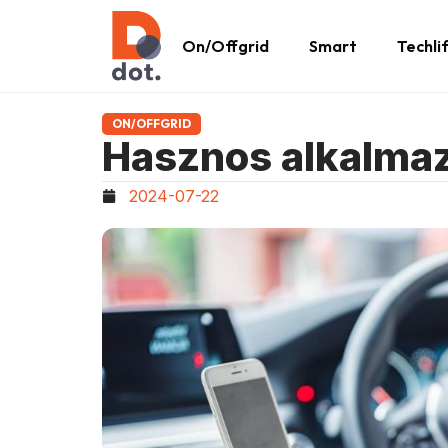
On/Offgrid
Smart
Techli
ON/OFFGRID
Hasznos alkalma
2024-07-22