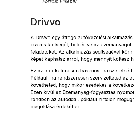
Forrás: Freepik
Drivvo
A Drivvo egy átfogó autókezelési alkalmazás
összes költségét, beleértve az üzemanyagot, a
feladatokat. Az alkalmazás segítségével kön
képet kaphatsz arról, hogy mennyit költesz 
Ez az app különösen hasznos, ha szeretnéd h
Például, ha rendszeresen szervizelteted az 
követheted, hogy mikor esedékes a következő
Ezen kívül az üzemanyag-fogyasztás nyomon k
rendben az autóddal, például hirtelen megug
megoldása érdekében.