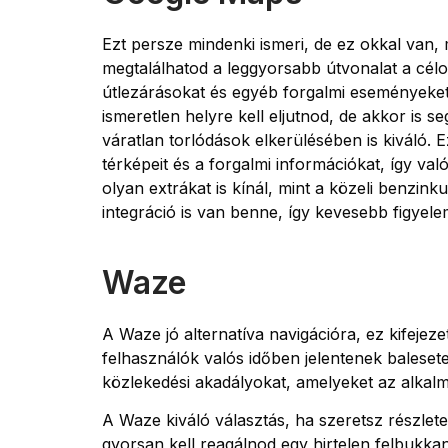
Ezt persze mindenki ismeri, de ez okkal van,
megtalálhatod a leggyorsabb útvonalat a célo
útlezárásokat és egyéb forgalmi eseményeke
ismeretlen helyre kell eljutnod, de akkor is s
váratlan torlódások elkerülésében is kiváló. 
térképeit és a forgalmi információkat, így val
olyan extrákat is kínál, mint a közeli benzin
integráció is van benne, így kevesebb figyele
Waze
A Waze jó alternatíva navigációra, ez kifejez
felhasználók valós időben jelentenek balesete
közlekedési akadályokat, amelyeket az alkal
A Waze kiváló választás, ha szeretsz részlete
gyorsan kell reagálnod egy hirtelen felbukka