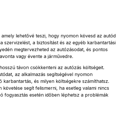
, amely lehetővé teszi, hogy nyomon kövesd az autód
 szervizelést, a biztosítást és az egyéb karbantartási
nyedén megtervezheted az autózásodat, és pontos
havonta vagy évente a járművedre.
osszú távon csökkenteni az autózás költségeit.
autódat, az alkalmazás segítségével nyomon
 karbantartás, és milyen költségekre számíthatsz.
övetése segít felismerni, ha esetleg valami nincs
ró fogyasztás esetén időben léphetsz a problémák