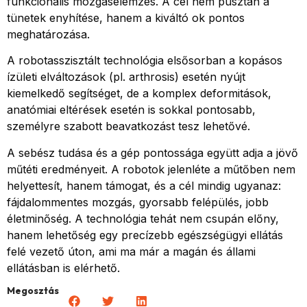
funkcionális mozgáselemzés. A cél nem pusztán a
tünetek enyhítése, hanem a kiváltó ok pontos
meghatározása.
A robotasszisztált technológia elsősorban a kopásos
ízületi elváltozások (pl. arthrosis) esetén nyújt
kiemelkedő segítséget, de a komplex deformitások,
anatómiai eltérések esetén is sokkal pontosabb,
személyre szabott beavatkozást tesz lehetővé.
A sebész tudása és a gép pontossága együtt adja a jövő
műtéti eredményeit. A robotok jelenléte a műtőben nem
helyettesít, hanem támogat, és a cél mindig ugyanaz:
fájdalommentes mozgás, gyorsabb felépülés, jobb
életminőség. A technológia tehát nem csupán előny,
hanem lehetőség egy precízebb egészségügyi ellátás
felé vezető úton, ami ma már a magán és állami
ellátásban is elérhető.
Megosztás