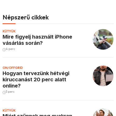
Népszerű cikkek
KÜTYÜK
Mire figyelj használt iPhone
vásárlás során?
4 perc
ON/OFFGRID
Hogyan tervezünk hétvégi
kiruccanást 20 perc alatt
online?
5 perc
KÜTYÜK
Miért szűnnek meg gyakran