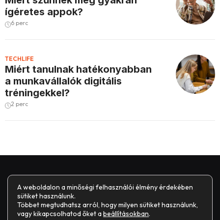
ígéretes appok?
6 perc
TECHLIFE
Miért tanulnak hatékonyabban
a munkavállalók digitális
tréningekkel?
2 perc
A weboldalon a minőségi felhasználói élmény érdekében
sütiket használunk.
Többet megtudhatsz arról, hogy milyen sütiket használunk,
vagy kikapcsolhatod őket a
beállításokban
.
Impresszum
Általános Szerződési Feltételek