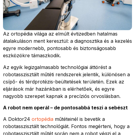
Az ortopédia világa az elmúlt évtizedben hatalmas
átalakuláson ment keresztül: a diagnosztika és a kezelés
egyre modernebb, pontosabb és biztonságosabb
eszközökre támaszkodik.
Az egyik legizgalmasabb technológiai áttörést a
robotasszisztált műtéti rendszerek jelentik, különösen a
csípő- és térdprotézis-beültetések területén. Ezek az
eljárások már hazánkban is elérhetőek, és egyre
nagyobb szerepet kapnak a precíziós orvoslásban.
A robot nem operál – de pontosabbá teszi a sebészt
A Doktor24
ortopédia
műtéteinél is bevetik a
robotasszisztált technológiát. Fontos megérteni, hogy a
robotasszisztált műtét során nem a robot végzi el a