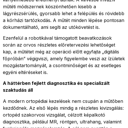
műtéti módszernek köszönhetően kisebb a
lágyrészsérülés, gyorsabb lehet a felépülés és rövidebb
a kórházi tartózkodás. A műtét minden lépése pontosan
dokumentálható, ami segíti az utókövetést is.
Ezenfelül a robotikával támogatott beavatkozások
során az orvos részletes előretervezési lehetőséget
kap, a műtétet még az operáció előtt egyfajta „digitális
főpróbán” végigviszi, amely figyelembe veszi az ízületek
mozgástartományát, a csontminőséget és az esetleges
egyéni eltéréseket is.
A háttérben fejlett diagnosztika és specializált
szaktudás áll
A modern ortopédiai kezelések nem csupán a műtőben
kezdődnek. Az első lépés mindig a részletes kivizsgálás:
ortopéd szakorvosi vizsgálat, célzott képalkotó
diagnosztika, például MR, röntgen, ultrahang, valamint