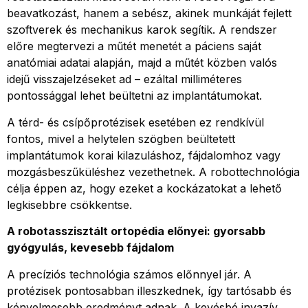
beavatkozást, hanem a sebész, akinek munkáját fejlett
szoftverek és mechanikus karok segítik. A rendszer
előre megtervezi a műtét menetét a páciens saját
anatómiai adatai alapján, majd a műtét közben valós
idejű visszajelzéseket ad – ezáltal milliméteres
pontossággal lehet beültetni az implantátumokat.
A térd- és csípőprotézisek esetében ez rendkívül
fontos, mivel a helytelen szögben beültetett
implantátumok korai kilazuláshoz, fájdalomhoz vagy
mozgásbeszűküléshez vezethetnek. A robottechnológia
célja éppen az, hogy ezeket a kockázatokat a lehető
legkisebbre csökkentse.
A robotasszisztált ortopédia előnyei: gyorsabb
gyógyulás, kevesebb fájdalom
A precíziós technológia számos előnnyel jár. A
protézisek pontosabban illeszkednek, így tartósabb és
kényelmesebb eredményt adnak. A kevésbé invazív