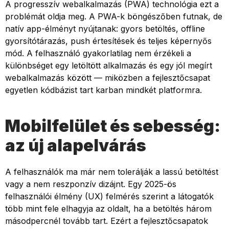
A progresszív webalkalmazás (PWA) technológia ezt a
problémát oldja meg. A PWA-k böngészőben futnak, de
natív app-élményt nyújtanak: gyors betöltés, offline
gyorsítótárazás, push értesítések és teljes képernyős
mód. A felhasználó gyakorlatilag nem érzékeli a
különbséget egy letöltött alkalmazás és egy jól megírt
webalkalmazás között — miközben a fejlesztőcsapat
egyetlen kódbázist tart karban mindkét platformra.
Mobilfelület és sebesség:
az új alapelvárás
A felhasználók ma már nem tolerálják a lassú betöltést
vagy a nem reszponzív dizájnt. Egy 2025-ös
felhasználói élmény (UX) felmérés szerint a látogatók
több mint fele elhagyja az oldalt, ha a betöltés három
másodpercnél tovább tart. Ezért a fejlesztőcsapatok