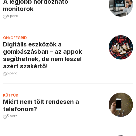
A legjobb hordozható
monitorok
4 perc
ON/OFFGRID
Digitális eszközök a
gombászásban – az appok
segíthetnek, de nem leszel
azért szakértő!
5 perc
KÜTYÜK
Miért nem tölt rendesen a
telefonom?
3 perc