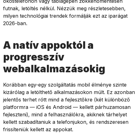
okostelefonon vagy táblagépen zökkenőmentesen
futnak, letöltés nélkül. Nézzük meg részletesebben,
milyen technológiai trendek formálják ezt az iparágat
2026-ban.
A natív appoktól a
progresszív
webalkalmazásokig
Korábban egy-egy szolgáltatás mobil élménye szinte
kizárólag a letölthető alkalmazásokon múlt. Ez azonban
jelentős terhet rótt mind a fejlesztőkre (két különböző
platformra — iOS és Android — kellett párhuzamosan
fejleszteni), mind a felhasználókra, akiknek tárhelyet
kellett szabadítaniuk a telefonjukon, és rendszeresen
frissíteniük kellett az appokat.