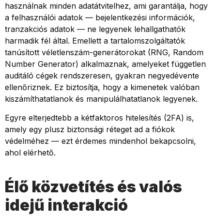
használnak minden adatátvitelhez, ami garantálja, hogy
a felhasználói adatok — bejelentkezési információk,
tranzakciós adatok — ne legyenek lehallgathatók
harmadik fél által. Emellett a tartalomszolgáltatók
tanúsított véletlenszám-generátorokat (RNG, Random
Number Generator) alkalmaznak, amelyeket független
auditáló cégek rendszeresen, gyakran negyedévente
ellenőriznek. Ez biztosítja, hogy a kimenetek valóban
kiszámíthatatlanok és manipulálhatatlanok legyenek.
Egyre elterjedtebb a kétfaktoros hitelesítés (2FA) is,
amely egy plusz biztonsági réteget ad a fiókok
védelméhez — ezt érdemes mindenhol bekapcsolni,
ahol elérhető.
Élő közvetítés és valós
idejű interakció