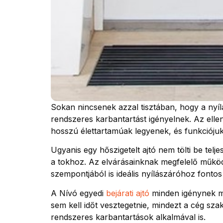
Sokan nincsenek azzal tisztában, hogy a nyílá
rendszeres karbantartást igényelnek. Az ellen
hosszú élettartamúak legyenek, és funkciójuka
Ugyanis egy hőszigetelt ajtó nem tölti be telj
a tokhoz. Az elvárásainknak megfelelő működ
szempontjából is ideális nyílászáróhoz fontos
A Nívó egyedi
bejárati ajtó
minden igénynek meg
sem kell időt vesztegetnie, mindezt a cég sz
rendszeres karbantartások alkalmával is.