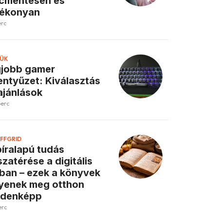
cmentesen és
tékonyan
erc
ÜK
jobb gamer
lentyűzet: Kiválasztás
ajánlások
perc
FFGRID
íralapú tudás
szatérése a digitális
ban – ezek a könyvek
yenek meg otthon
ndenképp
erc