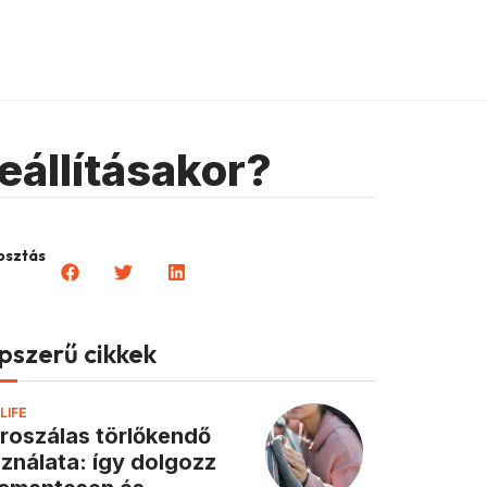
eállításakor?
sztás
pszerű cikkek
LIFE
roszálas törlőkendő
ználata: így dolgozz