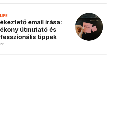
LIFE
ékeztető email írása:
ékony útmutató és
fesszionális tippek
erc