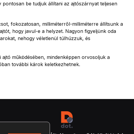
pontosan be tudjuk állítani az ajtószárnyat teljesen
ot, fokozatosan, milliméterről-milliméterre állítsunk a
jtót, hogy javul-e a helyzet. Nagyon figyeljünk oda
arokat, nehogy véletlenül túlhúzzuk, és
ti ajtó működésében, mindenképpen orvosoljuk a
róban további károk keletkezhetnek.