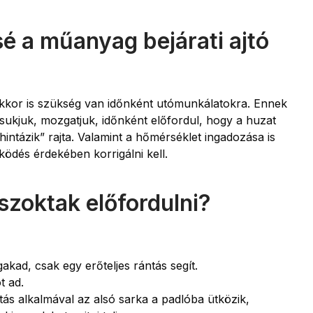
é a műanyag bejárati ajtó
akkor is szükség van időnként utómunkálatokra. Ennek
 csukjuk, mozgatjuk, időnként előfordul, hogy a huzat
„hintázik” rajta. Valamint a hőmérséklet ingadozása is
ködés érdekében korrigálni kell.
szoktak előfordulni?
kad, csak egy erőteljes rántás segít.
t ad.
tás alkalmával az alsó sarka a padlóba ütközik,