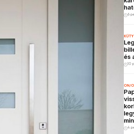
kar
ha
6 p
KÜTY
Leg
bil
és 
10 
ON/O
Pap
vis
kor
leg
mi
4 p