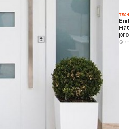
TECH
Eml
Hat
pro
8 p