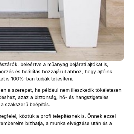
szárók, beleértve a műanyag bejárati ajtókat is,
őrzés és beállítás hozzájárul ahhoz, hogy ajtóink
t is 100%-ban tudják teljesíteni.
esen a szerepét, ha például nem illeszkedik tökéletesen
éshez, azaz a biztonság, hő- és hangszigetelés
 a szakszerű beépítés.
felel, köztük a profi telepítésnek is. Önnek ezzel
akembereire bízhatja, a munka elvégzése után és a