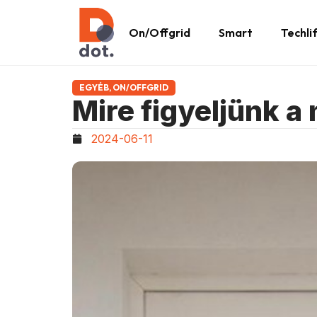
On/Offgrid
Smart
Techli
EGYÉB
,
ON/OFFGRID
Mire figyeljünk a
2024-06-11