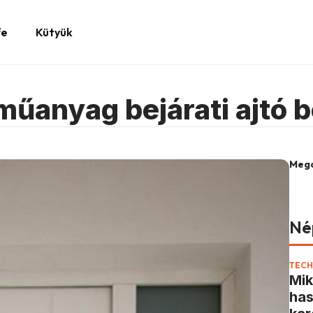
fe
Kütyük
 műanyag bejárati ajtó b
Mego
Né
TECH
Mik
has