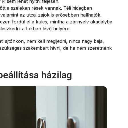
i sem lehet nyitni teljesen.
zött a széleken rések vannak. Téli hidegben
valamint az utcai zajok is erősebben hallhatók.
ezen fordul el a kulcs, mintha a zárnyelv akadályba
lleszkedni a tokban lévő helyére.
ati ajtónkon, nem kell megijedni, nincs nagy baja,
l szükséges szakembert hívni, de ha nem szeretnénk
eállítása házilag