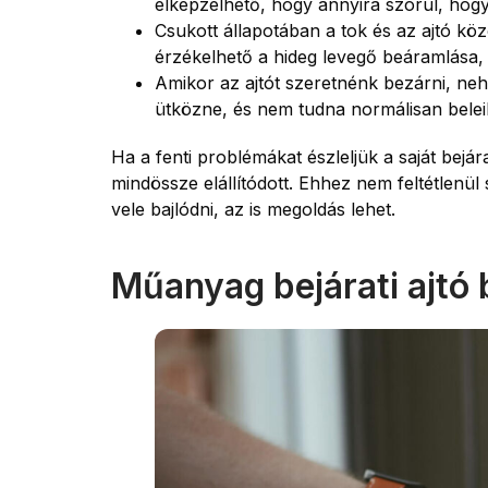
elképzelhető, hogy annyira szorul, hogy k
Csukott állapotában a tok és az ajtó kö
érzékelhető a hideg levegő beáramlása, 
Amikor az ajtót szeretnénk bezárni, neh
ütközne, és nem tudna normálisan belei
Ha a fenti problémákat észleljük a saját bejár
mindössze elállítódott. Ehhez nem feltétlenü
vele bajlódni, az is megoldás lehet.
Műanyag bejárati ajtó b