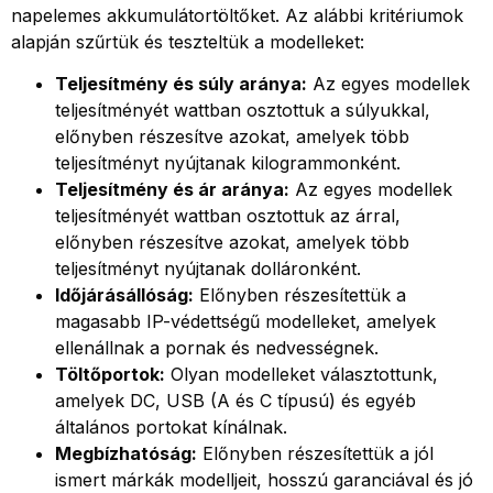
napelemes akkumulátortöltőket. Az alábbi kritériumok
alapján szűrtük és teszteltük a modelleket:
Teljesítmény és súly aránya:
Az egyes modellek
teljesítményét wattban osztottuk a súlyukkal,
előnyben részesítve azokat, amelyek több
teljesítményt nyújtanak kilogrammonként.
Teljesítmény és ár aránya:
Az egyes modellek
teljesítményét wattban osztottuk az árral,
előnyben részesítve azokat, amelyek több
teljesítményt nyújtanak dolláronként.
Időjárásállóság:
Előnyben részesítettük a
magasabb IP-védettségű modelleket, amelyek
ellenállnak a pornak és nedvességnek.
Töltőportok:
Olyan modelleket választottunk,
amelyek DC, USB (A és C típusú) és egyéb
általános portokat kínálnak.
Megbízhatóság:
Előnyben részesítettük a jól
ismert márkák modelljeit, hosszú garanciával és jó