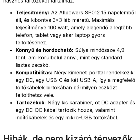
hasznos tartozékot tartalmaz.
Teljesítmény:
Az Allpowers SP012 15 napelemből
áll, és kibontva 3×3 láb méretű. Maximális
teljesítménye 100 watt, amely elegendő a legtöbb
telefon, tablet vagy akár laptop gyors
feltöltéséhez.
Könnyű és hordozható:
Súlya mindössze 4,9
font, ami körülbelül annyi, mint egy standard
lisztes zacskó.
Kompatibilitás:
Négy kimeneti porttal rendelkezik:
egy DC, egy USB-C és két USB-A, így a megfelelő
töltőkábelek birtokában bármilyen eszközt
feltölthetsz vele.
Tartozékok:
Négy kis karabiner, öt DC adapter és
egy DC-DC kábel tartozik hozzá, valamint
indítókábelek és egy mikro-USB töltőkábel.
Hibák, de nem kizáró tényezők