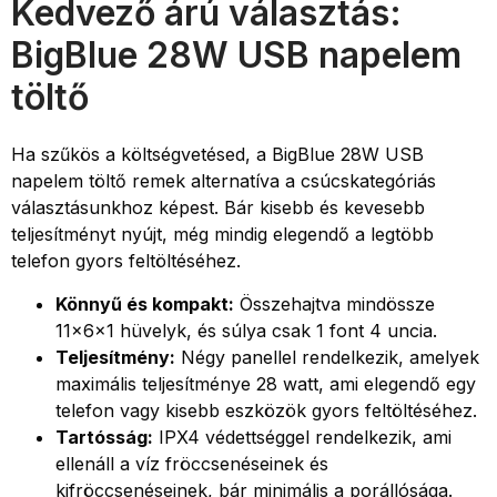
Kedvező árú választás:
BigBlue 28W USB napelem
töltő
Ha szűkös a költségvetésed, a BigBlue 28W USB
napelem töltő remek alternatíva a csúcskategóriás
választásunkhoz képest. Bár kisebb és kevesebb
teljesítményt nyújt, még mindig elegendő a legtöbb
telefon gyors feltöltéséhez.
Könnyű és kompakt:
Összehajtva mindössze
11x6x1 hüvelyk, és súlya csak 1 font 4 uncia.
Teljesítmény:
Négy panellel rendelkezik, amelyek
maximális teljesítménye 28 watt, ami elegendő egy
telefon vagy kisebb eszközök gyors feltöltéséhez.
Tartósság:
IPX4 védettséggel rendelkezik, ami
ellenáll a víz fröccsenéseinek és
kifröccsenéseinek, bár minimális a porállósága.