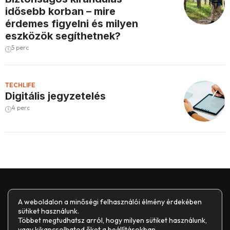
idősebb korban – mire
érdemes figyelni és milyen
eszközök segíthetnek?
5 perc
TECHLIFE
Digitális jegyzetelés
4 perc
A weboldalon a minőségi felhasználói élmény érdekében
sütiket használunk.
Többet megtudhatsz arról, hogy milyen sütiket használunk,
vagy kikapcsolhatod őket a
beállításokban
.