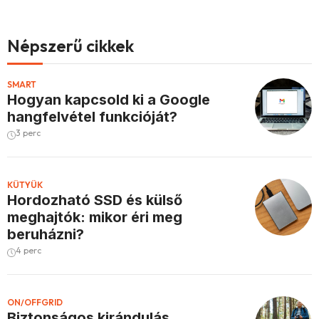
Népszerű cikkek
SMART
Hogyan kapcsold ki a Google
hangfelvétel funkcióját?
3 perc
KÜTYÜK
Hordozható SSD és külső
meghajtók: mikor éri meg
beruházni?
4 perc
ON/OFFGRID
Biztonságos kirándulás