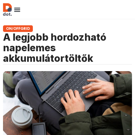
ON/OFFGRID
A legjobb hordozható
napelemes
akkumulátortöltők