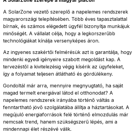
A SolarZone szerepe a magyar piacon
A SolarZone vezető szereplő a napelemes rendszerek
magyarországi telepítésében. Több éves tapasztalattal
bírnak, és számos elégedett ügyfél bizonyítja munkájuk
minőségét. A vállalat célja, hogy a legkorszerűbb
technológiákat kínálja versenyképes áron.
Az ingyenes szakértői felmérésük azt is garantálja, hogy
mindenki egyedi igényeire szabott megoldást kap. A
tervezéstől a kivitelezésig végig kísérik az ügyfeleket,
így a folyamat teljesen átlátható és gördülékeny.
Gondoltál már arra, mennyire megnyugtató, ha saját
magad termelt energiával látod el otthonodat? A
napelemes rendszerek irányába történő váltás a
fenntartható jövő szolgálatába állítja a háztartásokat. A
megújuló energiaforrások felé történő elmozdulás már
nemcsak trend, hanem szükségszerű lépés, ami a
mindennapi élet részévé válik.