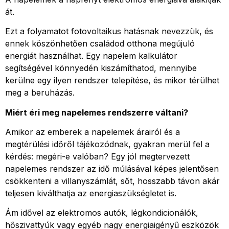
át.
Ezt a folyamatot fotovoltaikus hatásnak nevezzük, és
ennek köszönhetően családod otthona megújuló
energiát használhat. Egy napelem kalkulátor
segítségével könnyedén kiszámíthatod, mennyibe
kerülne egy ilyen rendszer telepítése, és mikor térülhet
meg a beruházás.
Miért éri meg napelemes rendszerre váltani?
Amikor az emberek a napelemek árairól és a
megtérülési időről tájékozódnak, gyakran merül fel a
kérdés: megéri-e valóban? Egy jól megtervezett
napelemes rendszer az idő múlásával képes jelentősen
csökkenteni a villanyszámlát, sőt, hosszabb távon akár
teljesen kiválthatja az energiaszükségletet is.
Ám idővel az elektromos autók, légkondicionálók,
hőszivattyúk vagy egyéb nagy energiaigényű eszközök