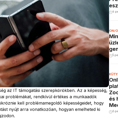
esz
4 p
ON/O
Min
üzl
gen
5 p
KÜTY
Onl
pla
ég az IT támogatási szerepkörökben. Az a képesség,
Zoo
kai problémákat, rendkívül értékes a munkaadók
és 
ükröznie kell problémamegoldó képességeidet, hogy
Me
tatást nyújt arra vonatkozóan, hogyan emelheted ki
6 p
ajzodon.