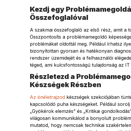
Kezdj egy Problémamegoldá
Összefoglalóval
A szakmai összefoglaló az első rész, amit a 
Összpontosíts a problémamegoldó képességeidr
problémákat oldottál meg. Például írhatsz ily
bizonyítottan gyorsan és hatékonyan diagnosz
rendszer üzemidejét és a felhasználói elége
téged, ami kulcsfontosságú tulajdonság az I
Részletezd a Problémamegol
Készségek Részben
Az önéletrajzod
készségek szekciójában tünt
kapcsolódó puha készségeket. Például sorolj f
„Gyökérok elemzés” és „Kritikai gondolkodás”.
világosan kommunikálod a bonyolult problémá
mutatod, hogy nemcsak technikai szakértele