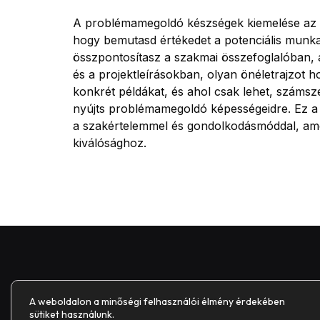
A problémamegoldó készségek kiemelése az I
hogy bemutasd értékedet a potenciális munk
összpontosítasz a szakmai összefoglalóban,
és a projektleírásokban, olyan önéletrajzot ho
konkrét példákat, és ahol csak lehet, számsz
nyújts problémamegoldó képességeidre. Ez a 
a szakértelemmel és gondolkodásmóddal, ame
kiválósághoz.
A weboldalon a minőségi felhasználói élmény érdekében
sütiket használunk.