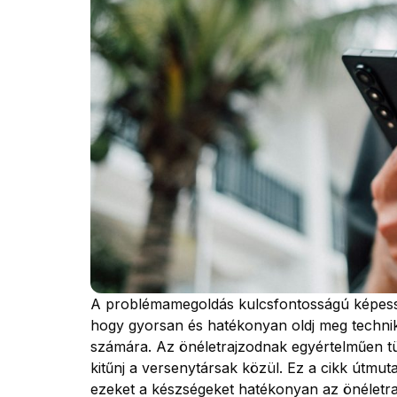
A problémamegoldás kulcsfontosságú képess
hogy gyorsan és hatékonyan oldj meg techni
számára. Az önéletrajzodnak egyértelműen t
kitűnj a versenytársak közül. Ez a cikk útmu
ezeket a készségeket hatékonyan az önéletr