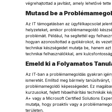
végrehajtottad a javítást, amely lehetővé tette
Mutasd be a Problémamegol
Az IT támogatásban az ügyfélkapcsolat jelen
helyzeteket, amikor problémamegoldó készség
problémáit. Például, ha segítettél egy felhasz
hogyan azonosítottad a gyökérokot, és vezet
technikai készségeidet mutatja be, hanem az
technikai felhasználókkal, ami kulcsfontossá
Emeld ki a Folyamatos Tanu
Az IT-ban a problémamegoldás gyakran igényl
ismeretét. Említsd meg bármely tanúsítványt,
problémamegoldó képességeidet. Ez magában f
kurzusokat, fejlett hibaelhárítási technikák 
A+ vagy a Microsoft Certified Solutions Exp
mutatja, hogy proaktív vagy a problémamego
területen.