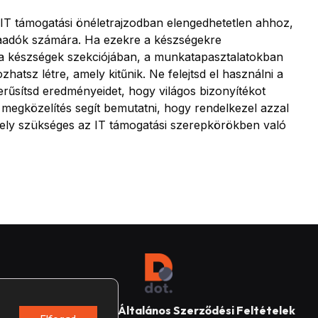
T támogatási önéletrajzodban elengedhetetlen ahhoz,
aadók számára. Ha ezekre a készségekre
 a készségek szekciójában, a munkatapasztalatokban
zhatsz létre, amely kitűnik. Ne felejtsd el használni a
erűsítsd eredményeidet, hogy világos bizonyítékot
megközelítés segít bemutatni, hogy rendelkezel azzal
ly szükséges az IT támogatási szerepkörökben való
Impresszum
Általános Szerződési Feltételek