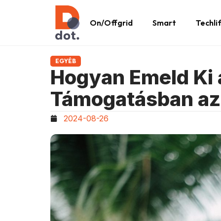
On/Offgrid
Smart
Techli
EGYÉB
Hogyan Emeld Ki 
Támogatásban az
2024-08-26