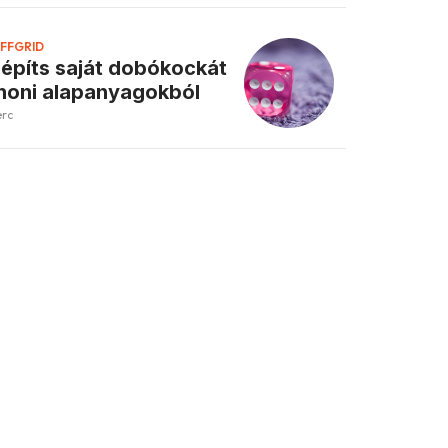
FFGRID
 építs saját dobókockát
honi alapanyagokból
erc