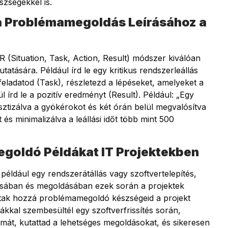
zségekkel is.
a Problémamegoldás Leírásához a
 (Situation, Task, Action, Result) módszer kiválóan
ására. Például írd le egy kritikus rendszerleállás
 feladatod (Task), részletezd a lépéseket, amelyeket a
 írd le a pozitív eredményt (Result). Például: „Egy
osztizálva a gyökérokot és két órán belül megvalósítva
t és minimalizálva a leállási időt több mint 500
egoldó Példákat IT Projektekben
 például egy rendszerátállás vagy szoftvertelepítés,
ásában és megoldásában ezek során a projektek
ltak hozzá problémamegoldó készségeid a projekt
mákkal szembesültél egy szoftverfrissítés során,
mát, kutattad a lehetséges megoldásokat, és sikeresen