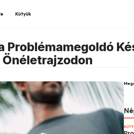
fe
Kütyük
a Problémamegoldó Kés
 Önéletrajzodon
Mego
Né
KÜTY
Pr