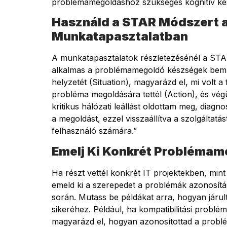
problémamegoldáshoz szükséges kognitív kés
Használd a STAR Módszert 
Munkatapasztalatban
A munkatapasztalatok részletezésénél a STAR
alkalmas a problémamegoldó készségek bemutat
helyzetét (Situation), magyarázd el, mi volt a
probléma megoldására tettél (Action), és végül
kritikus hálózati leállást oldottam meg, diagn
a megoldást, ezzel visszaállítva a szolgáltatás
felhasználó számára.”
Emelj Ki Konkrét Problémam
Ha részt vettél konkrét IT projektekben, mint
emeld ki a szerepedet a problémák azonosít
során. Mutass be példákat arra, hogyan járu
sikeréhez. Például, ha kompatibilitási problé
magyarázd el, hogyan azonosítottad a problé