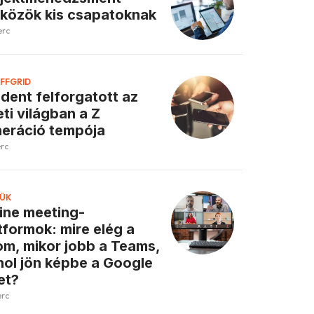
közök kis csapatoknak
erc
FFGRID
dent felforgatott az
eti világban a Z
eráció tempója
erc
ÜK
ine meeting-
tformok: mire elég a
m, mikor jobb a Teams,
hol jön képbe a Google
et?
erc