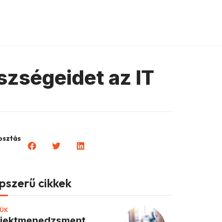
zségeidet az IT
sztás
pszerű cikkek
ÜK
ojektmenedzsment