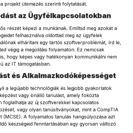
 a projekt ütemezés szerinti folytatását.
dást az Ügyfélkapcsolatokban
tős részét képezi a munkának. Említsd meg azokat a
eidet felhasználva oldottad meg az ügyfelek
nálónak elhárítani egy tartós szoftverproblémát, írd le,
ted végig a megoldási folyamaton. Ez nemcsak
t is, hogy képes vagy hatékonyan kommunikálni nem
gú az IT támogatásban.
lást és Alkalmazkodóképességet
i a legújabb technológiák és legjobb gyakorlatok
 képzést vagy önálló tanulást, amely fokozta
oglalhatja az új szoftverekkel kapcsolatos
képzését, vagy olyan tanúsítványokat, mint a CompTIA
ert (MCSE). A folyamatos tanulás hangsúlyozása azt
ldó készségeid fenntartásában egy gyorsan változó