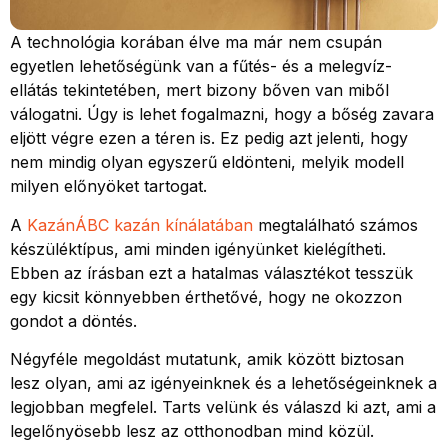
A technológia korában élve ma már nem csupán
egyetlen lehetőségünk van a fűtés- és a melegvíz-
ellátás tekintetében, mert bizony bőven van miből
válogatni. Úgy is lehet fogalmazni, hogy a bőség zavara
eljött végre ezen a téren is. Ez pedig azt jelenti, hogy
nem mindig olyan egyszerű eldönteni, melyik modell
milyen előnyöket tartogat.
A
KazánÁBC kazán kínálatában
megtalálható számos
készüléktípus, ami minden igényünket kielégítheti.
Ebben az írásban ezt a hatalmas választékot tesszük
egy kicsit könnyebben érthetővé, hogy ne okozzon
gondot a döntés.
Négyféle megoldást mutatunk, amik között biztosan
lesz olyan, ami az igényeinknek és a lehetőségeinknek a
legjobban megfelel. Tarts velünk és válaszd ki azt, ami a
legelőnyösebb lesz az otthonodban mind közül.