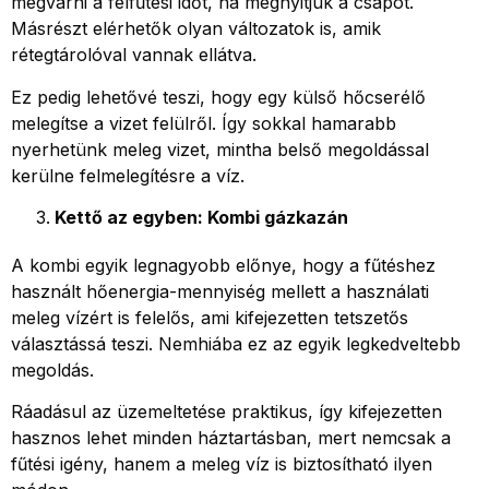
megvárni a felfűtési időt, ha megnyitjuk a csapot.
Másrészt elérhetők olyan változatok is, amik
rétegtárolóval vannak ellátva.
Ez pedig lehetővé teszi, hogy egy külső hőcserélő
melegítse a vizet felülről. Így sokkal hamarabb
nyerhetünk meleg vizet, mintha belső megoldással
kerülne felmelegítésre a víz.
Kettő az egyben: Kombi gázkazán
A kombi egyik legnagyobb előnye, hogy a fűtéshez
használt hőenergia-mennyiség mellett a használati
meleg vízért is felelős, ami kifejezetten tetszetős
választássá teszi. Nemhiába ez az egyik legkedveltebb
megoldás.
Ráadásul az üzemeltetése praktikus, így kifejezetten
hasznos lehet minden háztartásban, mert nemcsak a
fűtési igény, hanem a meleg víz is biztosítható ilyen