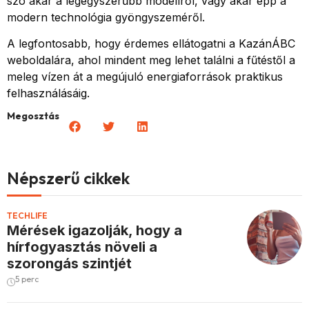
szó akár a legegyszerűbb modellről, vagy akár épp a
modern technológia gyöngyszeméről.
A legfontosabb, hogy érdemes ellátogatni a KazánÁBC
weboldalára, ahol mindent meg lehet találni a fűtéstől a
meleg vízen át a megújuló energiaforrások praktikus
felhasználásáig.
Megosztás
Népszerű cikkek
TECHLIFE
Mérések igazolják, hogy a
hírfogyasztás növeli a
szorongás szintjét
5 perc