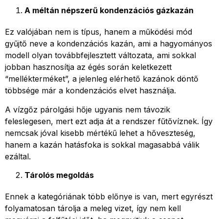
A méltán népszerű kondenzációs gázkazán
Ez valójában nem is típus, hanem a működési mód
gyűjtő neve a kondenzációs kazán, ami a hagyományos
modell olyan továbbfejlesztett változata, ami sokkal
jobban hasznosítja az égés során keletkezett
“mellékterméket”, a jelenleg elérhető kazánok döntő
többsége már a kondenzációs elvet használja.
A vízgőz párolgási hője ugyanis nem távozik
feleslegesen, mert ezt adja át a rendszer fűtővíznek. Így
nemcsak jóval kisebb mértékű lehet a hőveszteség,
hanem a kazán hatásfoka is sokkal magasabbá válik
ezáltal.
Tárolós megoldás
Ennek a kategóriának több előnye is van, mert egyrészt
folyamatosan tárolja a meleg vizet, így nem kell