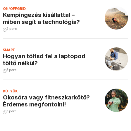
ON/OFFGRID
Kempingezés kisállattal –
miben segít a technológia?
3 perc
SMART
Hogyan töltsd fel a laptopod
töltő nélkül?
5 perc
KÜTYÜK
Okosóra vagy fitneszkarkötő?
Érdemes megfontolni!
5 perc