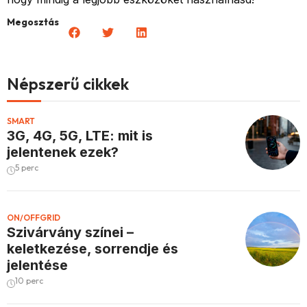
Megosztás
Népszerű cikkek
SMART
3G, 4G, 5G, LTE: mit is
jelentenek ezek?
5 perc
ON/OFFGRID
Szivárvány színei –
keletkezése, sorrendje és
jelentése
10 perc