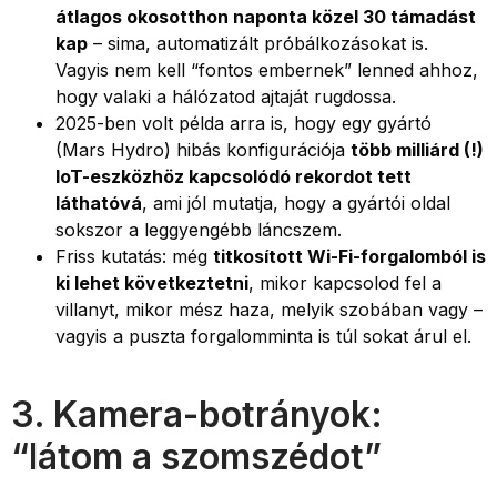
átlagos okosotthon naponta közel 30 támadást
kap
– sima, automatizált próbálkozásokat is.
Vagyis nem kell “fontos embernek” lenned ahhoz,
hogy valaki a hálózatod ajtaját rugdossa.
2025-ben volt példa arra is, hogy egy gyártó
(Mars Hydro) hibás konfigurációja
több milliárd (!)
IoT-eszközhöz kapcsolódó rekordot tett
láthatóvá
, ami jól mutatja, hogy a gyártói oldal
sokszor a leggyengébb láncszem.
Friss kutatás: még
titkosított Wi-Fi-forgalomból is
ki lehet következtetni
, mikor kapcsolod fel a
villanyt, mikor mész haza, melyik szobában vagy –
vagyis a puszta forgalomminta is túl sokat árul el.
3. Kamera-botrányok:
“látom a szomszédot”