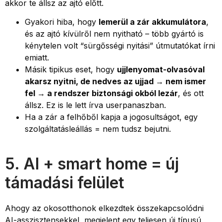
akkor te állsz az ajtó előtt.
Gyakori hiba, hogy
lemerül a zár akkumulátora
,
és az ajtó kívülről nem nyitható – több gyártó is
kénytelen volt “sürgősségi nyitási” útmutatókat írni
emiatt.
Másik tipikus eset, hogy
ujjlenyomat-olvasóval
akarsz nyitni, de nedves az ujjad → nem ismer
fel → a rendszer biztonsági okból lezár
, és ott
állsz. Ez is le lett írva userpanaszban.
Ha a zár a felhőből kapja a jogosultságot, egy
szolgáltatásleállás = nem tudsz bejutni.
5. AI + smart home = új
támadási felület
Ahogy az okosotthonok elkezdtek összekapcsolódni
AI-asszisztensekkel, megjelent egy teljesen új típusú