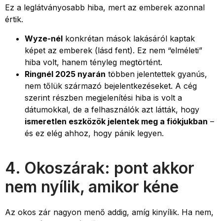
Ez a leglátványosabb hiba, mert az emberek azonnal
értik.
Wyze-nél
konkrétan mások lakásáról kaptak
képet az emberek (lásd fent). Ez nem “elméleti”
hiba volt, hanem tényleg megtörtént.
Ringnél 2025 nyarán
többen jelentettek gyanús,
nem tőlük származó bejelentkezéseket. A cég
szerint részben megjelenítési hiba is volt a
dátumokkal, de a felhasználók azt látták, hogy
ismeretlen eszközök jelentek meg a fiókjukban
–
és ez elég ahhoz, hogy pánik legyen.
4. Okoszárak: pont akkor
nem nyílik, amikor kéne
Az okos zár nagyon menő addig, amíg kinyílik. Ha nem,