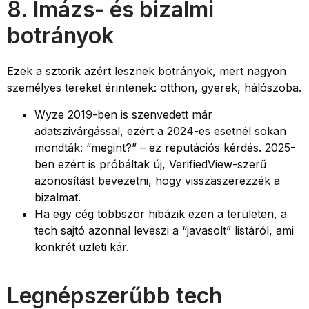
8. Imázs- és bizalmi
botrányok
Ezek a sztorik azért lesznek botrányok, mert nagyon
személyes tereket érintenek: otthon, gyerek, hálószoba.
Wyze 2019-ben is szenvedett már
adatszivárgással, ezért a 2024-es esetnél sokan
mondták: “megint?” – ez reputációs kérdés. 2025-
ben ezért is próbáltak új, VerifiedView-szerű
azonosítást bevezetni, hogy visszaszerezzék a
bizalmat.
Ha egy cég többször hibázik ezen a területen, a
tech sajtó azonnal leveszi a “javasolt” listáról, ami
konkrét üzleti kár.
Legnépszerűbb tech