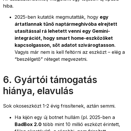
hiba.
2025-ben kutatók megmutatták, hogy
egy
ártatlannak tűnő naptármeghívóba elrejtett
utasítással rá lehetett venni egy Gemini-
integrációt, hogy smart home-eszközöket
kapcsolgasson, sőt adatot szivárogtasson
.
Vagyis már nem is kell feltörni az eszközt – elég a
“beszélgető” réteget megvezetni.
6. Gyártói támogatás
hiánya, elavulás
Sok okoseszközt 1-2 évig frissítenek, aztán semmi.
Ha kijön egy új botnet hullám (pl. 2025-ben a
BadBox 2.0
több mint 10 millió eszközt érintett,