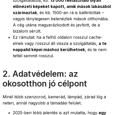
szolgáltatásba, kb.
13 000 felhasználó olyan
előnézeti képeket kapott, amik mások lakásából
származtak
, és kb. 1500-an rá is kattintottak –
vagyis ténylegesen belenéztek mások otthonába.
A cég utána magyarázkodott és javított, de a
bizalom sérült.
Ez rámutat: ha a felhő oldalon rosszul cache-
elnek vagy rosszul áll vissza a szolgáltatás,
a te
nappalid képei máshoz kerülhetnek
, és te nem
tettél semmit rosszul.
2. Adatvédelem: az
okosotthon jó célpont
Minél több szenzorod, kamerád, lámpád, zárad lóg a
neten, annál nagyobb a támadási felület.
2025-ben több jelentés is azt mutatta, hogy
egy