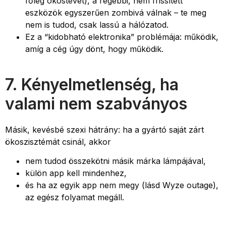
főleg okostévét), a régebbi, nem frissített
eszközök egyszerűen zombivá válnak – te meg
nem is tudod, csak lassú a hálózatod.
Ez a “kidobható elektronika” problémája: működik,
amíg a cég úgy dönt, hogy működik.
7. Kényelmetlenség, ha
valami nem szabványos
Másik, kevésbé szexi hátrány: ha a gyártó saját zárt
ökoszisztémát csinál, akkor
nem tudod összekötni másik márka lámpájával,
külön app kell mindenhez,
és ha az egyik app nem megy (lásd Wyze outage),
az egész folyamat megáll.