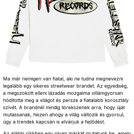
Ma már nemigen van fiatal, aki ne tudna megnevezni
legalább egy sikeres streetwear brandet. Az egyediség,
a megszokott elleni lázadás mozgalma villámgyorsan
hódította meg a világot és persze a fiatalabb korosztály
szívét. A brandnél mindig törekszenek arra, hogy újat
mutassanak, hiszen ahogy a világ változik és gyorsul,
úgy a trendek kapcsán is elvárjuk a fejlődést.
Az alábbi cikkben egy olyan márkát mutatunk be, amely