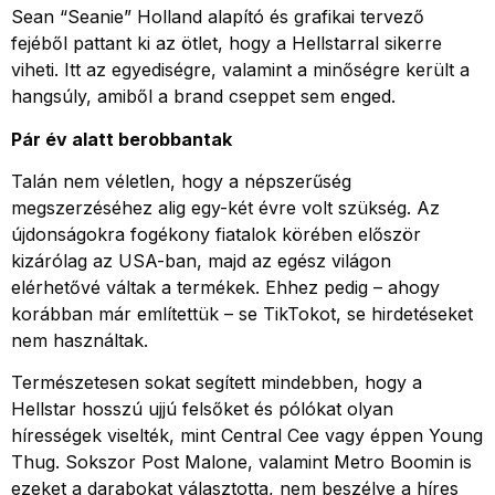
Sean “Seanie” Holland alapító és grafikai tervező
fejéből pattant ki az ötlet, hogy a Hellstarral sikerre
viheti. Itt az egyediségre, valamint a minőségre került a
hangsúly, amiből a brand cseppet sem enged.
Pár év alatt berobbantak
Talán nem véletlen, hogy a népszerűség
megszerzéséhez alig egy-két évre volt szükség. Az
újdonságokra fogékony fiatalok körében először
kizárólag az USA-ban, majd az egész világon
elérhetővé váltak a termékek. Ehhez pedig – ahogy
korábban már említettük – se TikTokot, se hirdetéseket
nem használtak.
Természetesen sokat segített mindebben, hogy a
Hellstar hosszú ujjú felsőket és pólókat olyan
hírességek viselték, mint Central Cee vagy éppen Young
Thug. Sokszor Post Malone, valamint Metro Boomin is
ezeket a darabokat választotta, nem beszélve a híres