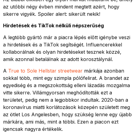
az utóbbi négy évben mindent megtett azért, hogy
sikerre vigyék. Spoiler alert: sikerült nekik!
Hirdetések és TikTok nélküli népszerűség
A legtöbb gyártó már a piacra lépés előtt igénybe veszi
a hirdetések és a TikTok segítségét. Influencerekkel
kollaborálnak és olyan hirdetéseket tesznek közzé,
amik azonnal betalálnak az adott korosztálynál.
A
True to Sole Hellstar streetwear
márkája azonban
sokkal több, mint egy szimpla pólófelirat. A brandet az
egyediség és a megszokottság elleni lázadás mozgalma
vitte sikerre. Villámgyorsan meghódították ezt a
területet, pedig nem a legjobbkor indultak. 2020-ban a
koronavírus miatti korlátozások közepén született meg
az ötlet Los Angelesben, hogy szükség lenne egy újabb
márkára, ami más, mint a többi. Ezen a piacon ezt
igencsak nagyra értékelik.