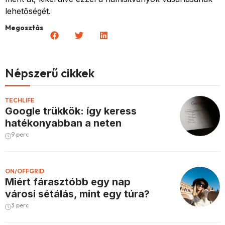
lehetőségét.
Megosztás
Népszerű cikkek
TECHLIFE
Google trükkök: így keress
hatékonyabban a neten
9 perc
ON/OFFGRID
Miért fárasztóbb egy nap
városi sétálás, mint egy túra?
3 perc