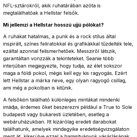
NFL-sztárokról, akik ruhatárában azóta is
megtalálhatóak a Hellstar felsők.
Mi jellemzi a Hellstar hosszú ujjú pólókat?
A ruhákat hatalmas, a punk és a rock stílus által
inspirált, színes feliratokkal és grafikákkal tűzdelték tele,
ezáltal azonnal felismerhetőek. Messziről látszik,
garantáltan vonzzák a tekinteteket. Seanie több
interjúban megjegyezte, hogy tudja, az élet sokszor
maga a földi pokol, mégis kell egy kis ragyogás. Ezért
lett Hellstar a márka neve, egy olyan ragyogó csillag,
ami még a pokolban is kitűnik.
A felsőkön található különleges mintákat mindenki
imádja, érdemes őket beszerezni például a True to Sole
budapesti vagy bukaresti üzletében, esetleg a
webáruházukban. Itt kizárólag eredeti darabokat
találhatunk, amelyek mindegyike eredetiségvizsgálaton
ment át, kikerülve ezzel a hamisitványok vásárlásának