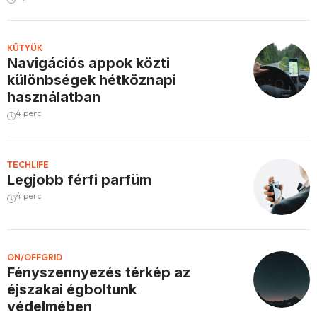
KÜTYÜK
Navigációs appok közti
különbségek hétköznapi
használatban
4 perc
TECHLIFE
Legjobb férfi parfüm
4 perc
ON/OFFGRID
Fényszennyezés térkép az
éjszakai égboltunk
védelmében