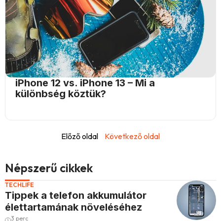
iPhone 12 vs. iPhone 13 – Mi a
különbség köztük?
Előző oldal
Következő oldal
Népszerű cikkek
TECHLIFE
Tippek a telefon akkumulátor
élettartamának növeléséhez
3 perc