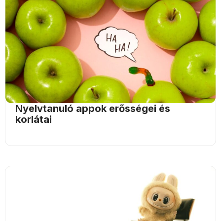
Nyelvtanuló appok erősségei és
korlátai