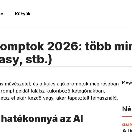
fe
Kütyük
romptok 2026: több mi
asy, stb.)
Mego
ális művészetet, és a kulcs a jó promptok megírásában
prompt példát találsz különböző kategóriákban,
tsz el akár kezdő vagy, akár tapasztalt felhasználó.
Né
 hatékonnyá az AI
SMAR
A l