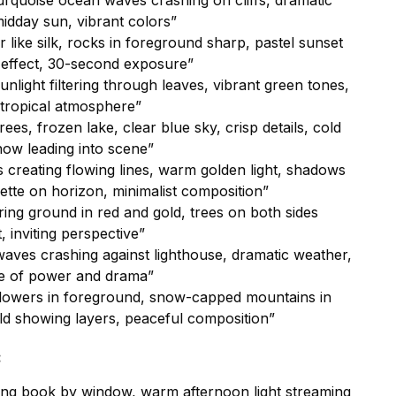
turquoise ocean waves crashing on cliffs, dramatic
idday sun, vibrant colors”
ike silk, rocks in foreground sharp, pastel sunset
r effect, 30-second exposure”
light filtering through leaves, vibrant green tones,
 tropical atmosphere”
es, frozen lake, clear blue sky, crisp details, cold
now leading into scene”
 creating flowing lines, warm golden light, shadows
ette on horizon, minimalist composition”
ring ground in red and gold, trees on both sides
t, inviting perspective”
aves crashing against lighthouse, dramatic weather,
se of power and drama”
dflowers in foreground, snow-capped mountains in
eld showing layers, peaceful composition”
:
ding book by window, warm afternoon light streaming