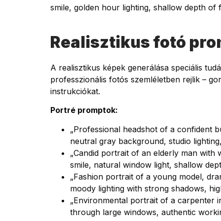
smile, golden hour lighting, shallow depth of fi
Realisztikus fotó pr
A realisztikus képek generálása speciális tud
professzionális fotós szemléletben rejlik – g
instrukciókat.
Portré promptok:
„Professional headshot of a confident b
neutral gray background, studio lighting
„Candid portrait of an elderly man wit
smile, natural window light, shallow dept
„Fashion portrait of a young model, dra
moody lighting with strong shadows, hi
„Environmental portrait of a carpenter i
through large windows, authentic worki