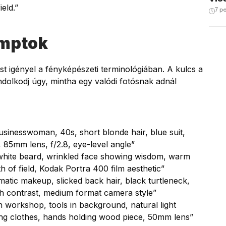
eld.”
7 p
omptok
ást igényel a fényképészeti terminológiában. A kulcs a
ondolkodj úgy, mintha egy valódi fotósnak adnál
usinesswoman, 40s, short blonde hair, blue suit,
, 85mm lens, f/2.8, eye-level angle”
h white beard, wrinkled face showing wisdom, warm
h of field, Kodak Portra 400 film aesthetic”
matic makeup, slicked back hair, black turtleneck,
gh contrast, medium format camera style”
n workshop, tools in background, natural light
ng clothes, hands holding wood piece, 50mm lens”