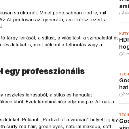
ami
usan strukturált. Minél pontosabban írod le, mit
5 p
 Az AI pontosan azt generálja, amit kérsz, ezért a
ú.
KÜTY
tárgy leírását, a stílust, a világítást, a színpalettát és
HDR
 részleteket is, mint például a felbontás vagy a
hog
3 p
l egy professzionális
TECH
Goo
hat
9 p
 részletes leírásából, a stílus és hangulat
fikációkból. Ezek kombinációja adja meg az AI-nak a
TECH
leteket. Például: „Portrait of a woman” helyett írj így:
Goo
th curly red hair, green eyes, natural makeup, soft
vis