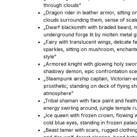
through clouds”
„Dragon rider in leather armor, sitting 
clouds surrounding them, sense of scale 
„Dwarf blacksmith with braided beard, m
underground forge lit by molten metal gl
„Fairy with translucent wings, delicate
sparkles, sitting on mushroom, enchanted
style”
„Armored knight with glowing holy sword
shadowy demon, epic confrontation scen
„Steampunk airship captain, Victorian-e
prosthetic, standing on deck of flying 
atmosphere”
„Tribal shaman with face paint and feath
energy swirling around, jungle temple r
„Ice queen with frozen crown, flowing 
cold blue eyes, standing in frozen palac
„Beast tamer with scars, rugged clothing