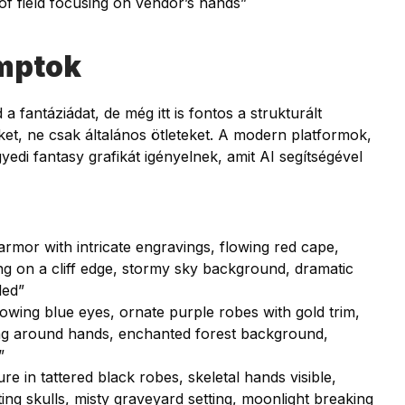
of field focusing on vendor’s hands”
omptok
fantáziádat, de még itt is fontos a strukturált
ket, ne csak általános ötleteket. A modern platformok,
gyedi fantasy grafikát igényelnek, amit AI segítségével
armor with intricate engravings, flowing red cape,
ng on a cliff edge, stormy sky background, dramatic
iled”
glowing blue eyes, ornate purple robes with gold trim,
ting around hands, enchanted forest background,
”
 in tattered black robes, skeletal hands visible,
ng skulls, misty graveyard setting, moonlight breaking