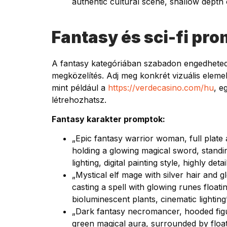
authentic cultural scene, shallow depth 
Fantasy és sci-fi pr
A fantasy kategóriában szabadon engedheted a 
megközelítés. Adj meg konkrét vizuális eleme
mint például a
https://verdecasino.com/hu
, e
létrehozhatsz.
Fantasy karakter promptok:
„Epic fantasy warrior woman, full plate 
holding a glowing magical sword, standi
lighting, digital painting style, highly deta
„Mystical elf mage with silver hair and 
casting a spell with glowing runes floa
bioluminescent plants, cinematic lighting
„Dark fantasy necromancer, hooded figure
green magical aura, surrounded by floati