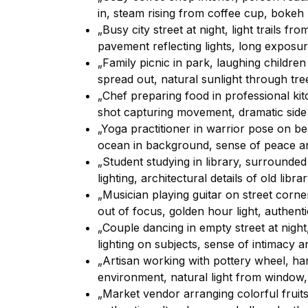
in, steam rising from coffee cup, boke
„Busy city street at night, light trails fr
pavement reflecting lights, long exposu
„Family picnic in park, laughing childre
spread out, natural sunlight through tr
„Chef preparing food in professional ki
shot capturing movement, dramatic side l
„Yoga practitioner in warrior pose on bea
ocean in background, sense of peace a
„Student studying in library, surround
lighting, architectural details of old li
„Musician playing guitar on street corn
out of focus, golden hour light, authen
„Couple dancing in empty street at night
lighting on subjects, sense of intimacy a
„Artisan working with pottery wheel, h
environment, natural light from window, 
„Market vendor arranging colorful fruits 