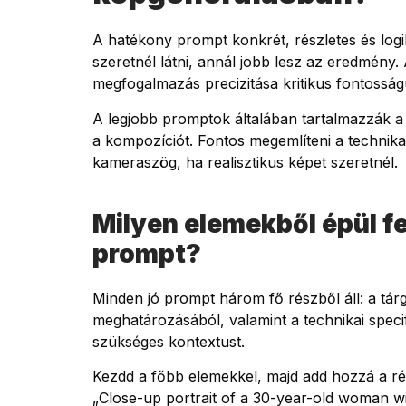
A hatékony prompt konkrét, részletes és logik
szeretnél látni, annál jobb lesz az eredmény.
megfogalmazás precizitása kritikus fontosság
A legjobb promptok általában tartalmazzák a fő 
a kompozíciót. Fontos megemlíteni a technikai
kameraszög, ha realisztikus képet szeretnél.
Milyen elemekből épül fe
prompt?
Minden jó prompt három fő részből áll: a tárgy
meghatározásából, valamint a technikai speci
szükséges kontextust.
Kezdd a főbb elemekkel, majd add hozzá a rész
„Close-up portrait of a 30-year-old woman wi