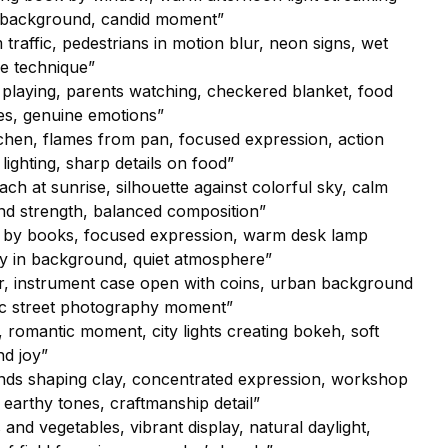
h background, candid moment”
om traffic, pedestrians in motion blur, neon signs, wet
re technique”
n playing, parents watching, checkered blanket, food
ees, genuine emotions”
tchen, flames from pan, focused expression, action
ighting, sharp details on food”
ch at sunrise, silhouette against colorful sky, calm
nd strength, balanced composition”
ed by books, focused expression, warm desk lamp
brary in background, quiet atmosphere”
er, instrument case open with coins, urban background
tic street photography moment”
, romantic moment, city lights creating bokeh, soft
nd joy”
ands shaping clay, concentrated expression, workshop
earthy tones, craftmanship detail”
and vegetables, vibrant display, natural daylight,