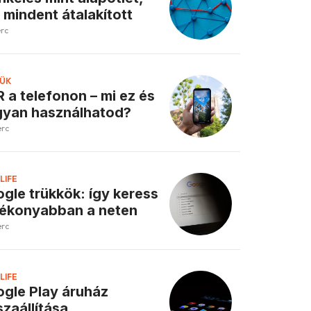
 mindent átalakított
erc
ÜK
 a telefonon – mi ez és
yan használhatod?
erc
LIFE
gle trükkök: így keress
ékonyabban a neten
erc
LIFE
gle Play áruház
szaállítása