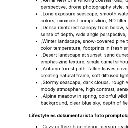
„Aerial view of a winding coastal road, 
perspective, drone photography style, m
„Long exposure seascape, smooth water l
colors, minimalist composition, ND filte
„Dense rainforest canopy from below, sun
sense of depth, wide angle perspective,
„Winter landscape, snow-covered pine tre
color temperature, footprints in fresh s
„Desert landscape at sunset, sand dunes
emphasizing texture, single camel silhou
„Autumn forest path, fallen leaves cove
creating natural frame, soft diffused ligh
„Stormy seascape, dark clouds, rough w
moody atmosphere, high contrast, sen
„Alpine meadow in spring, colorful wil
background, clear blue sky, depth of fi
Lifestyle és dokumentarista fotó promptok
„Cozy coffee shop interior, person rea