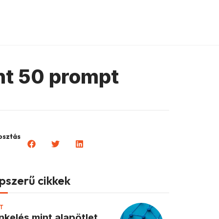
nt 50 prompt
sztás
pszerű cikkek
T
inkelés mint alapötlet,