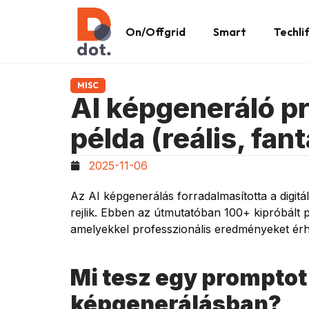
On/Offgrid
Smart
Techli
MISC
AI képgeneráló p
példa (reális, fant
2025-11-06
Az AI képgenerálás forradalmasította a digit
rejlik. Ebben az útmutatóban 100+ kipróbált 
amelyekkel professzionális eredményeket érhe
Mi tesz egy promptot
képgenerálásban?