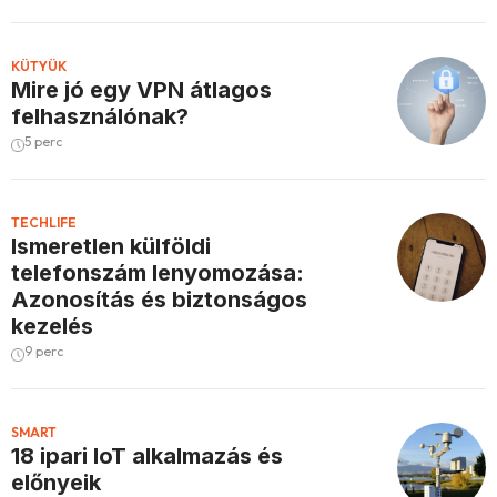
KÜTYÜK
Mire jó egy VPN átlagos
felhasználónak?
5 perc
TECHLIFE
Ismeretlen külföldi
telefonszám lenyomozása:
Azonosítás és biztonságos
kezelés
9 perc
SMART
18 ipari IoT alkalmazás és
előnyeik