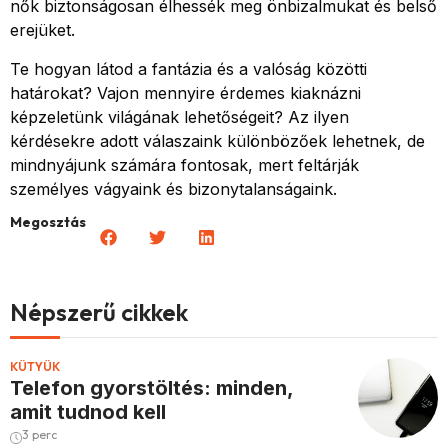
nők biztonságosan élhessék meg önbizalmukat és belső
erejüket.
Te hogyan látod a fantázia és a valóság közötti
határokat? Vajon mennyire érdemes kiaknázni
képzeletünk világának lehetőségeit? Az ilyen
kérdésekre adott válaszaink különbözőek lehetnek, de
mindnyájunk számára fontosak, mert feltárják
személyes vágyaink és bizonytalanságaink.
Megosztás
Népszerű cikkek
KÜTYÜK
Telefon gyorstöltés: minden,
amit tudnod kell
3 perc