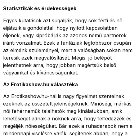
Statisztikák és érdekességek
Egyes kutatások azt sugallják, hogy sok férfi és nő
eljátszik a gondolattal, hogy nyitott kapcsolatban
éljenek, vagy kipróbálják az azonos nemű partnerek
iránti vonzalmat. Ezek a fantáziák legtöbbször csupán
az elménk szüleményei, mert a valóságban sokan nem
keresik ezek megvalósítását. Mégis, jó belépőt
jelenthetnek arra, hogy jobban megértsük belső
vágyainkat és kíváncsiságunkat.
Az Erotikashow.hu választéka
Az Erotikashow.hu-nál is nagy figyelmet szentelnek
ezeknek az összetett jelenségeknek. Minőségi, márkás
női fehérneműk találhatók meg kínálatukban, amik
lehetőséget adnak a nőknek arra, hogy felfedezzék és
megéljék nőiességüket. Bár ezek a ruhadarabok nem a
mindennapi viselésre valók, segítenek abban, hogy a