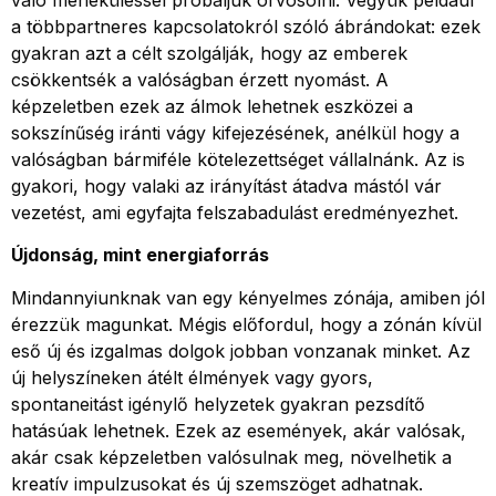
való meneküléssel próbáljuk orvosolni. Vegyük például
a többpartneres kapcsolatokról szóló ábrándokat: ezek
gyakran azt a célt szolgálják, hogy az emberek
csökkentsék a valóságban érzett nyomást. A
képzeletben ezek az álmok lehetnek eszközei a
sokszínűség iránti vágy kifejezésének, anélkül hogy a
valóságban bármiféle kötelezettséget vállalnánk. Az is
gyakori, hogy valaki az irányítást átadva mástól vár
vezetést, ami egyfajta felszabadulást eredményezhet.
Újdonság, mint energiaforrás
Mindannyiunknak van egy kényelmes zónája, amiben jól
érezzük magunkat. Mégis előfordul, hogy a zónán kívül
eső új és izgalmas dolgok jobban vonzanak minket. Az
új helyszíneken átélt élmények vagy gyors,
spontaneitást igénylő helyzetek gyakran pezsdítő
hatásúak lehetnek. Ezek az események, akár valósak,
akár csak képzeletben valósulnak meg, növelhetik a
kreatív impulzusokat és új szemszöget adhatnak.