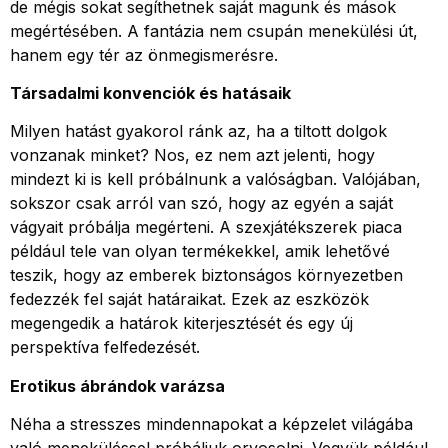
de mégis sokat segíthetnek saját magunk és mások
megértésében. A fantázia nem csupán menekülési út,
hanem egy tér az önmegismerésre.
Társadalmi konvenciók és hatásaik
Milyen hatást gyakorol ránk az, ha a tiltott dolgok
vonzanak minket? Nos, ez nem azt jelenti, hogy
mindezt ki is kell próbálnunk a valóságban. Valójában,
sokszor csak arról van szó, hogy az egyén a saját
vágyait próbálja megérteni. A szexjátékszerek piaca
például tele van olyan termékekkel, amik lehetővé
teszik, hogy az emberek biztonságos környezetben
fedezzék fel saját határaikat. Ezek az eszközök
megengedik a határok kiterjesztését és egy új
perspektíva felfedezését.
Erotikus ábrándok varázsa
Néha a stresszes mindennapokat a képzelet világába