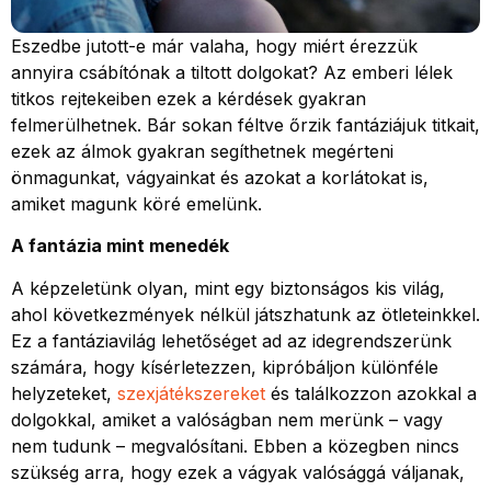
Eszedbe jutott-e már valaha, hogy miért érezzük
annyira csábítónak a tiltott dolgokat? Az emberi lélek
titkos rejtekeiben ezek a kérdések gyakran
felmerülhetnek. Bár sokan féltve őrzik fantáziájuk titkait,
ezek az álmok gyakran segíthetnek megérteni
önmagunkat, vágyainkat és azokat a korlátokat is,
amiket magunk köré emelünk.
A fantázia mint menedék
A képzeletünk olyan, mint egy biztonságos kis világ,
ahol következmények nélkül játszhatunk az ötleteinkkel.
Ez a fantáziavilág lehetőséget ad az idegrendszerünk
számára, hogy kísérletezzen, kipróbáljon különféle
helyzeteket,
szexjátékszereket
és találkozzon azokkal a
dolgokkal, amiket a valóságban nem merünk – vagy
nem tudunk – megvalósítani. Ebben a közegben nincs
szükség arra, hogy ezek a vágyak valósággá váljanak,