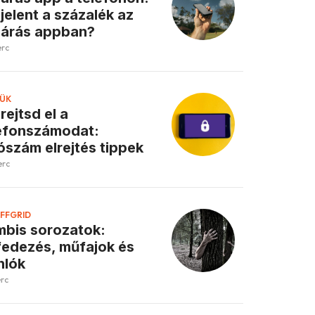
 jelent a százalék az
járás appban?
erc
ÜK
 rejtsd el a
efonszámodat:
ószám elrejtés tippek
erc
FFGRID
bis sorozatok:
fedezés, műfajok és
nlók
erc