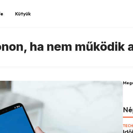
fe
Kütyük
fonon, ha nem működik 
Mego
Né
TECH
Idő