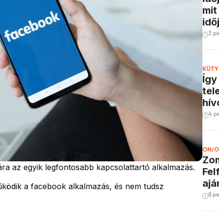
mit
idő
3 p
KÜTY
Így
tel
hív
4 p
ON/O
Zom
a az egyik legfontosabb kapcsolattartó alkalmazás.
Fel
ajá
űködik a facebook alkalmazás, és nem tudsz
8 p