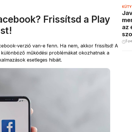
KÜTY
Jav
cebook? Frissítsd a Play
men
az 
st!
szo
5 p
cebook-verzió van-e fenn. Ha nem, akkor frissítsd! A
án különböző működési problémákat okozhatnak a
lkalmazások esetleges hibáit.