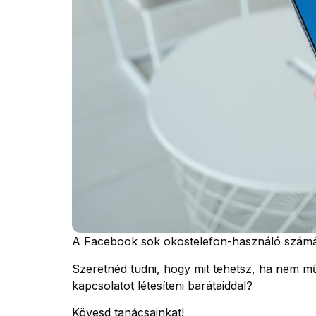
A Facebook sok okostelefon-használó számár
Szeretnéd tudni, hogy mit tehetsz, ha nem m
kapcsolatot létesíteni barátaiddal?
Kövesd tanácsainkat!