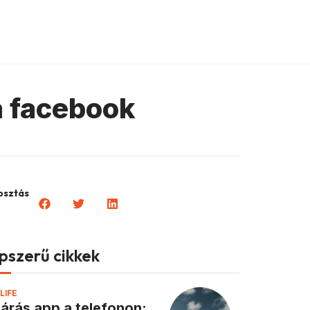
a facebook
sztás
pszerű cikkek
LIFE
járás app a telefonon: