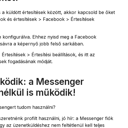
a küldött értesítések között, akkor kapcsold be őket
ok és értesítések > Facebook > Értesítések
e konfigurálva. Ehhez nyisd meg a Facebook
s sávra a képernyő jobb felső sarkában.
rtesítések > Értesítési beállítások, és itt az
ések fogadásának módját.
ködik: a Messenger
élkül is működik!
engert tudom használni?
etnénk profilt használni, jó hír: a Messenger fiók
y az üzenetküldéshez nem feltétlenül kell teljes