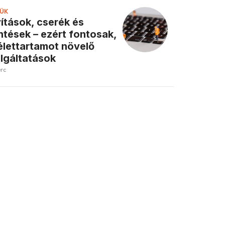
ÜK
ítások, cserék és
tések – ezért fontosak,
élettartamot növelő
lgáltatások
erc