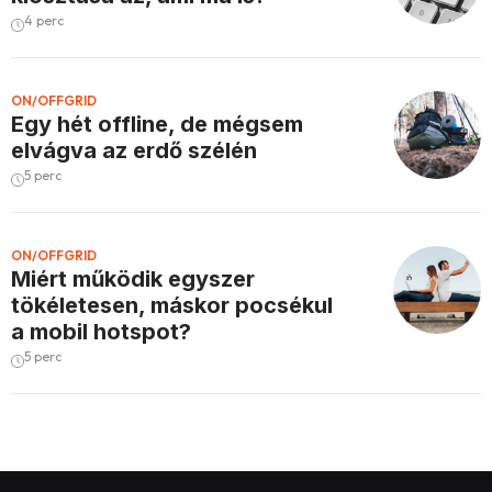
4 perc
ON/OFFGRID
Egy hét offline, de mégsem
elvágva az erdő szélén
5 perc
ON/OFFGRID
Miért működik egyszer
tökéletesen, máskor pocsékul
a mobil hotspot?
5 perc