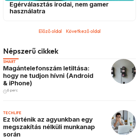
Egérválasztás irodai, nem gamer
használatra
Előző oldal
Következő oldal
Népszerű cikkek
SMART
Magántelefonszám letiltása:
hogy ne tudjon hívni (Android
& iPhone)
6 perc
TECHLIFE
Ez történik az agyunkban egy
megszakítás nélküli munkanap
során