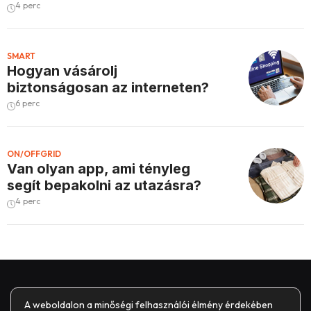
4 perc
SMART
Hogyan vásárolj
biztonságosan az interneten?
6 perc
ON/OFFGRID
Van olyan app, ami tényleg
segít bepakolni az utazásra?
4 perc
A weboldalon a minőségi felhasználói élmény érdekében