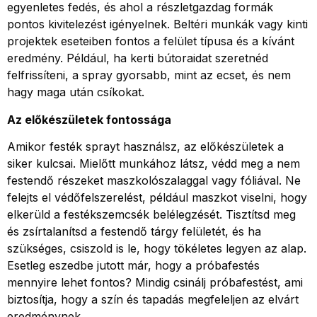
egyenletes fedés, és ahol a részletgazdag formák
pontos kivitelezést igényelnek. Beltéri munkák vagy kinti
projektek eseteiben fontos a felület típusa és a kívánt
eredmény. Például, ha kerti bútoraidat szeretnéd
felfrissíteni, a spray gyorsabb, mint az ecset, és nem
hagy maga után csíkokat.
Az előkészületek fontossága
Amikor festék sprayt használsz, az előkészületek a
siker kulcsai. Mielőtt munkához látsz, védd meg a nem
festendő részeket maszkolószalaggal vagy fóliával. Ne
felejts el védőfelszerelést, például maszkot viselni, hogy
elkerüld a festékszemcsék belélegzését. Tisztítsd meg
és zsírtalanítsd a festendő tárgy felületét, és ha
szükséges, csiszold is le, hogy tökéletes legyen az alap.
Esetleg eszedbe jutott már, hogy a próbafestés
mennyire lehet fontos? Mindig csinálj próbafestést, ami
biztosítja, hogy a szín és tapadás megfeleljen az elvárt
eredménynek.