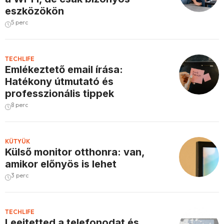
eszközökön
5 perc
TECHLIFE
Emlékeztető email írása:
Hatékony útmutató és
professzionális tippek
8 perc
KÜTYÜK
Külső monitor otthonra: van,
amikor előnyös is lehet
3 perc
TECHLIFE
Leejtetted a telefonodat és