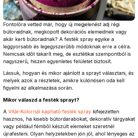
Fontolóra vetted már, hogy új megjelenést adj régi
bútoraidnak, megkopott dekorációs elemeidnek vagy
akár kerti bútoraidnak? A festék spray egyike a
leggyorsabb és legegyszerűbb módoknak erre a célra.
Nemcsak időt takarít meg, de esztétikai szempontból is
nagyszerű, hiszen egyenletes felületet biztosít.
Lássuk, hogyan és mikor ajánlott a sprayt választani, és
melyek azok a részletek, amikre különösen oda kell
figyelni az alkalmazása során.
Mikor válaszd a festék sprayt?
A
Vitál-Kolornál kapható festék spray
kifejezetten
hasznos, ha kisebb bútordarabokat, dekoratív tárgyakat
vagy például fémből készült elemeket szeretnél
újrafesteni. Olyan helyzetekben jön jól, ahol lényeges az