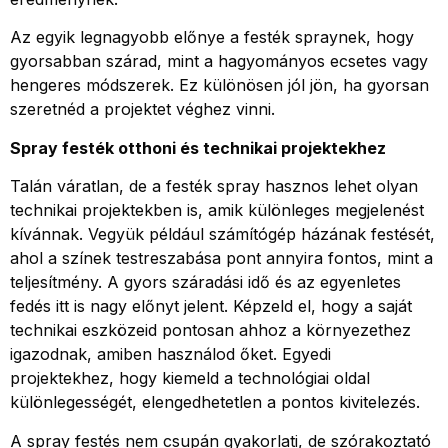
Az egyik legnagyobb előnye a festék spraynek, hogy
gyorsabban szárad, mint a hagyományos ecsetes vagy
hengeres módszerek. Ez különösen jól jön, ha gyorsan
szeretnéd a projektet véghez vinni.
Spray festék otthoni és technikai projektekhez
Talán váratlan, de a festék spray hasznos lehet olyan
technikai projektekben is, amik különleges megjelenést
kívánnak. Vegyük például számítógép házának festését,
ahol a színek testreszabása pont annyira fontos, mint a
teljesítmény. A gyors száradási idő és az egyenletes
fedés itt is nagy előnyt jelent. Képzeld el, hogy a saját
technikai eszközeid pontosan ahhoz a környezethez
igazodnak, amiben használod őket. Egyedi
projektekhez, hogy kiemeld a technológiai oldal
különlegességét, elengedhetetlen a pontos kivitelezés.
A spray festés nem csupán gyakorlati, de szórakoztató