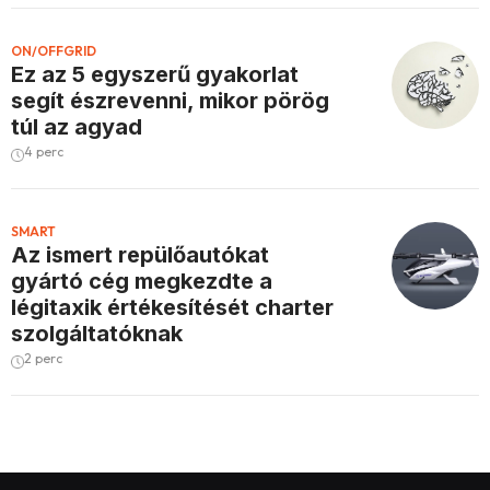
ON/OFFGRID
Ez az 5 egyszerű gyakorlat
segít észrevenni, mikor pörög
túl az agyad
4 perc
SMART
Az ismert repülőautókat
gyártó cég megkezdte a
légitaxik értékesítését charter
szolgáltatóknak
2 perc