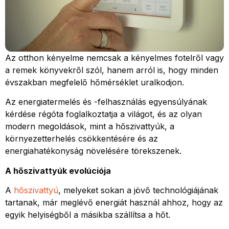
Az otthon kényelme nemcsak a kényelmes fotelről vagy
a remek könyvekről szól, hanem arról is, hogy minden
évszakban megfelelő hőmérséklet uralkodjon.
Az energiatermelés és -felhasználás egyensúlyának
kérdése régóta foglalkoztatja a világot, és az olyan
modern megoldások, mint a hőszivattyúk, a
környezetterhelés csökkentésére és az
energiahatékonyság növelésére törekszenek.
A hőszivattyúk evolúciója
A
hőszivattyú
, melyeket sokan a jövő technológiájának
tartanak, már meglévő energiát használ ahhoz, hogy az
egyik helyiségből a másikba szállítsa a hőt.