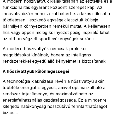
A modern hőszivattyúk kialakításában az esztétika és a
funkcionalitás egyaránt központi szerepet kap. Az
innovatív dizájn nem szorul háttérbe: a lakás stílusába
tökéletesen illeszkedő egységek letisztult külseje
bármilyen környezetben remekül mutat. A kellemesen
hűs vagy éppen meleg környezet pedig inspiráló lehet
az otthon végzett sporttevékenységek során is.
A modern hőszivattyúk nemcsak praktikus
megoldásokat kínálnak, hanem az intelligens
rendszerekkel egyedülálló kényelmet is biztosítanak.
A hőszivattyúk különlegességei
A technológia kiaknázása révén a hőszivattyú akár
többféle energiát is egyesít, amivel optimalizálható a
rendszer teljesítménye, és maximalizálható az
energiafelhasználás gazdaságossága. Ez a mindenre
kiterjedő hatékonyság hosszútávú fenntarthatóságot
biztosít.