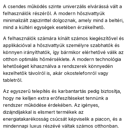
A csendes működés szinte univerzális elvárássá vált a
felhasználók részéről. A modern hőszivattyúk
minimalizált zajszinttel dolgoznak, amely mind a beltéri,
mind a kültéri egységek esetében érzékelhető.
A felhasználók számára kínált számos kiegészítővel és
applikációval a hőszivattyúk személyre szabhatók és
könnyen irányíthatók, így bármikor elérhetővé válik az
otthon optimális hőmérséklete. A modern technológia
lehetőségeit kihasználva a rendszerek könnyedén
kezelhetők távolról is, akár okostelefonról vagy
tabletről.
Az egyszerű telepítés és karbantartás pedig biztosítja,
hogy ne kelljen extra erőfeszítéseket tennünk a
rendszer működése érdekében. Az igényes,
dizájndíjakkal is elismert termékek az
energiatakarékosság csúcsát képviselik a piacon, és a
mindennapi luxus részévé váltak számos otthonban.