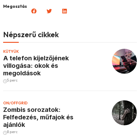
Megosztás
Népszerű cikkek
KÜTYÜK
A telefon kijelzőjének
villogása: okok és
megoldások
5 perc
ON/OFFGRID
Zombis sorozatok:
Felfedezés, műfajok és
ajánlók
8 perc