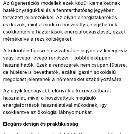
Az újgenerációs modellek ezek közül kiemelkednek
hatékonyságukkal és a fenntarthatóság jegyében
tervezett jellemzőikkel. Az olyan energiatakarékos
eszközök, mint a modern hőszivattyú, segíthetnek
csökkenteni a háztartások energiafogyasztását, ezzel
mérsékelve a rezsiköltségeket.
A különféle típusú hőszivattyúk – legyen az levegő-víz
vagy levegő-levegő rendszer – többféleképpen
használhatók. Ezek a rendszerek nem csupán fűtésre,
de hűtésre is bevethetők, ezáltal igazán sokoldalú
megoldást jelentenek a hőmérséklet szabályozására.
Az egyik legnagyobb előnyük a környezetbarát
használat, mivel a hőszivattyúk megújuló
energiaforrások használatával működnek, így
csökkentve az ökológiai lábnyomunkat.
Elegáns design és praktikusság