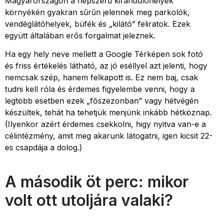
Magyarországon a népszerű kirándulóhelyek
környékén gyakran sűrűn jelennek meg parkolók,
vendéglátóhelyek, büfék és „kilátó” feliratok. Ezek
együtt általában erős forgalmat jeleznek.
Ha egy hely neve mellett a Google Térképen sok fotó
és friss értékelés látható, az jó eséllyel azt jelenti, hogy
nemcsak szép, hanem felkapott is. Ez nem baj, csak
tudni kell róla és érdemes figyelembe venni, hogy a
legtöbb esetben ezek „főszezonban” vagy hétvégén
készültek, tehát ha tehetjük menjünk inkább hétköznap.
(Ilyenkor azért érdemes csekkolni, higy nyitva van-e a
célintézmény, amit meg akarunk látogatni, igen kicsit 22-
es csapdája a dolog.)
A második öt perc: mikor
volt ott utoljára valaki?