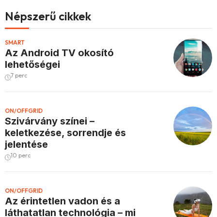
Népszerű cikkek
SMART
Az Android TV okosító
lehetőségei
7 perc
ON/OFFGRID
Szivárvány színei –
keletkezése, sorrendje és
jelentése
10 perc
ON/OFFGRID
Az érintetlen vadon és a
láthatatlan technológia – mi