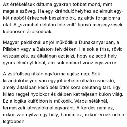
Az értékelések dátuma gyakran többet mond, mint
maga a szöveg. Ha egy kirándulóhelyhez az elmúlt egy-
két napból érkeznek beszámolók, az aktív forgalomra
utal. A „szombat délután tele volt” típusú megjegyzések
különösen árulkodóak.
Magyar példáknál ez jól működik a Dunakanyarban, a
Pilisben vagy a Balaton-felvidéken. Ha sok a friss, rövid
visszajelzés, az általában azt jelzi, hogy az adott hely
gyors élményt kínál, ami sok embert vonz egyszerre.
A zsúfoltság ritkán egyforma egész nap. Sok
kirándulóhelyen van egy jól behatárolható csúcsidő,
amely általában késő délelőttől kora délutánig tart. Egy
kilátó reggel nyolckor és délben két teljesen külön világ.
Ez a logika külföldön is működik. Városi sétáknál,
természeti látnivalóknál egyaránt. A kérdés nem az,
mikor van nyitva egy hely, hanem az, mikor érnek oda a
legtöbben.