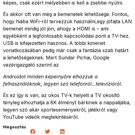
képes, csak ezért mélyebben is kell a zsebbe nyúlni.
És akkor ott van még a bemenetek lehetősége. Fontos,
hogy hiába WiFi-ről tervezzük használni,egy jófajta LAN
bemenet mindig jól jön, ahogy a HDMI is – ami
egyébként a legfontosabb kapcsolódási pont a TV-hez.
USB is kifejezetten hasznos. A többi kimenet
vonatkozásában pedig már csak a fantázia szab határt
a lehetőségeknek. Mert Sundar Pichai, Google
vezérigazgató szerint az
Androidot minden képernyőre elhozzuk a
felhasználóknak, legyen szó telefonról…televízióról.
És ez így is van, az okos TV-k helyett a TV okosító
tényleg elhozhatja a 8K élményt bárkinek a nappalijába,
legyen szó akár sporteseményekről, játékról vagy
YouTube videók megtekintéséről.
Megosztás