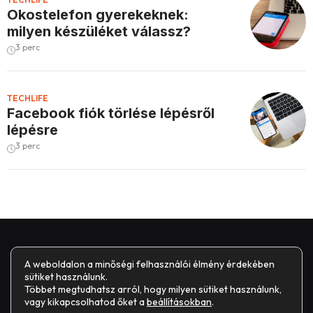
Okostelefon gyerekeknek:
milyen készüléket válassz?
3 perc
TECHLIFE
Facebook fiók törlése lépésről
lépésre
3 perc
A weboldalon a minőségi felhasználói élmény érdekében
sütiket használunk.
Többet megtudhatsz arról, hogy milyen sütiket használunk,
vagy kikapcsolhatod őket a
beállításokban
.
Impresszum
Általános Szerződési Feltételek