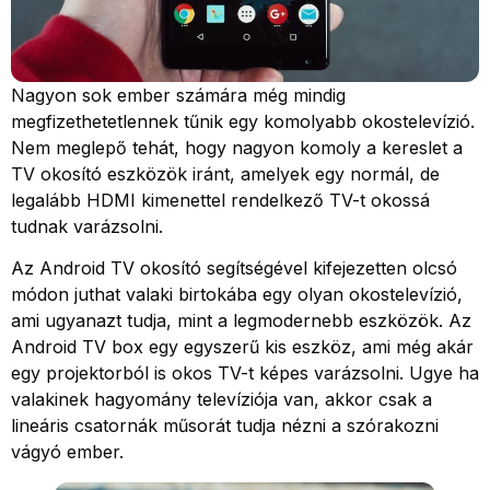
Nagyon sok ember számára még mindig
megfizethetetlennek tűnik egy komolyabb okostelevízió.
Nem meglepő tehát, hogy nagyon komoly a kereslet a
TV okosító eszközök iránt, amelyek egy normál, de
legalább HDMI kimenettel rendelkező TV-t okossá
tudnak varázsolni.
Az Android TV okosító segítségével kifejezetten olcsó
módon juthat valaki birtokába egy olyan okostelevízió,
ami ugyanazt tudja, mint a legmodernebb eszközök. Az
Android TV box egy egyszerű kis eszköz, ami még akár
egy projektorból is okos TV-t képes varázsolni. Ugye ha
valakinek hagyomány televíziója van, akkor csak a
lineáris csatornák műsorát tudja nézni a szórakozni
vágyó ember.