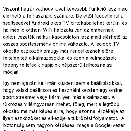
Viszont hátránya,hogy jóval kevesebb funkció lesz majd
elérhető a felhasználó számára. De ettől függetlenül a
segítségével Android okos TV birtokába lehet kerülni és
ha még jó otthoni WiFi hálózata van az embernek,
akkor vezeték nélküli kapcsolaton lesz majd elérhető az
összes sportesemény online változata. A legjobb TV
okosító eszközök amúgy már rendelkeznek előre
feltelepített alkalmazásokkal és ezen alkalmazások
többnyire lefedik napjaink népszerű felhasználási
módjait.
Így nem igazán kell már küzdeni sem a beállításokkal,
hogy valaki beállítson és használni kezdjen egy online
sport streamet vagy bármilyen más alkalmazást. A
tükrözés villámgyorsan mehet, főleg, mert a legtöbb
okosító ma már képes arra, hogy azonnal érzékelje az
ilyen eszközöket és elkezdje a tükrözési folyamatot. A
biztonság sem nagyon kérdéses, maga a Google-vezér