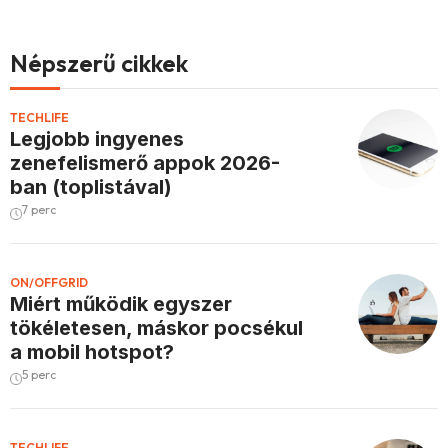
Népszerű cikkek
TECHLIFE
Legjobb ingyenes
zenefelismerő appok 2026-
ban (toplistával)
7 perc
ON/OFFGRID
Miért működik egyszer
tökéletesen, máskor pocsékul
a mobil hotspot?
5 perc
TECHLIFE