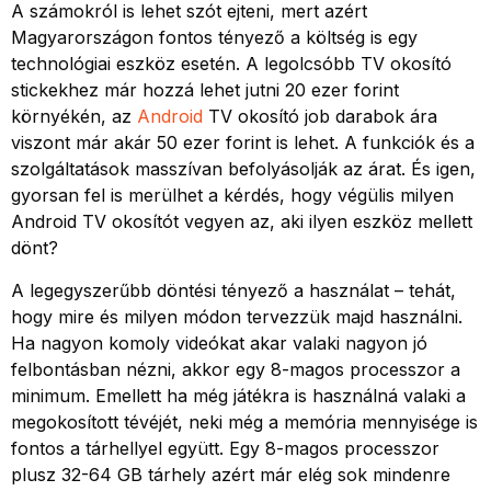
A számokról is lehet szót ejteni, mert azért
Magyarországon fontos tényező a költség is egy
technológiai eszköz esetén. A legolcsóbb TV okosító
stickekhez már hozzá lehet jutni 20 ezer forint
környékén, az
Android
TV okosító job darabok ára
viszont már akár 50 ezer forint is lehet. A funkciók és a
szolgáltatások masszívan befolyásolják az árat. És igen,
gyorsan fel is merülhet a kérdés, hogy végülis milyen
Android TV okosítót vegyen az, aki ilyen eszköz mellett
dönt?
A legegyszerűbb döntési tényező a használat – tehát,
hogy mire és milyen módon tervezzük majd használni.
Ha nagyon komoly videókat akar valaki nagyon jó
felbontásban nézni, akkor egy 8-magos processzor a
minimum. Emellett ha még játékra is használná valaki a
megokosított tévéjét, neki még a memória mennyisége is
fontos a tárhellyel együtt. Egy 8-magos processzor
plusz 32-64 GB tárhely azért már elég sok mindenre