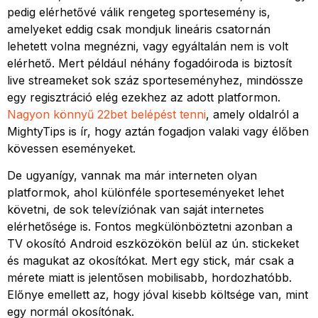
pedig elérhetővé válik rengeteg sportesemény is,
amelyeket eddig csak mondjuk lineáris csatornán
lehetett volna megnézni, vagy egyáltalán nem is volt
elérhető. Mert például néhány fogadóiroda is biztosít
live streameket sok száz sporteseményhez, mindössze
egy regisztráció elég ezekhez az adott platformon.
Nagyon könnyű 22bet belépést tenni
, amely oldalról a
MightyTips is ír, hogy aztán fogadjon valaki vagy élőben
kövessen eseményeket.
De ugyanígy, vannak ma már interneten olyan
platformok, ahol különféle sporteseményeket lehet
követni, de sok televíziónak van saját internetes
elérhetősége is. Fontos megkülönböztetni azonban a
TV okosító Android eszközökön belül az ún. stickeket
és magukat az okosítókat. Mert egy stick, már csak a
mérete miatt is jelentősen mobilisabb, hordozhatóbb.
Előnye emellett az, hogy jóval kisebb költsége van, mint
egy normál okosítónak.