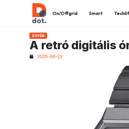
On/Offgrid
Smart
Techli
EGYÉB
A retró digitális ó
2025-06-23