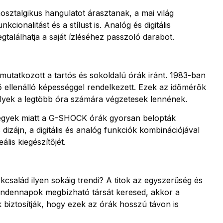
osztalgikus hangulatot árasztanak, a mai világ
cionalitást és a stílust is. Analóg és digitális
gtalálhatja a saját ízléséhez passzoló darabot.
utatkozott a tartós és sokoldalú órák iránt. 1983-ban
 ellenálló képességgel rendelkezett. Ezek az időmérők
elyek a legtöbb óra számára végzetesek lennének.
sjegyek miatt a G-SHOCK órák gyorsan belopták
dizájn, a digitális és analóg funkciók kombinációjával
ális kiegészítőjét.
salád ilyen sokáig trendi? A titok az egyszerűség és
indennapok megbízható társát keresed, akkor a
 biztosítják, hogy ezek az órák hosszú távon is