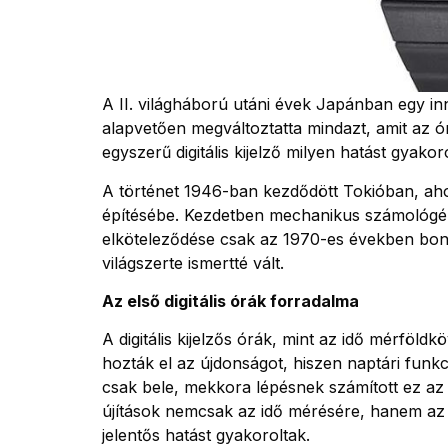
A II. világháború utáni évek Japánban egy inn
alapvetően megváltoztatta mindazt, amit az ó
egyszerű digitális kijelző milyen hatást gyak
A történet 1946-ban kezdődött Tokióban, ahol 
építésébe. Kezdetben mechanikus számológépek
elköteleződése csak az 1970-es években bontak
világszerte ismertté vált.
Az első digitális órák forradalma
A digitális kijelzős órák, mint az idő mérföld
hozták el az újdonságot, hiszen naptári funkci
csak bele, mekkora lépésnek számított ez az 
újítások nemcsak az idő mérésére, hanem az 
jelentős hatást gyakoroltak.