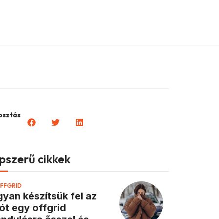
sztás
pszerű cikkek
FFGRID
yan készítsük fel az
ót egy offgrid