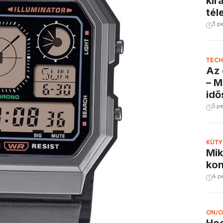
kir
tél
3 p
TECH
Az 
– M
idő
5 p
KÜTY
Mik
kon
4 p
ON/O