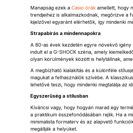
Manapság ezek a
Casio órák
amellett, hogy n
trendjeihez is alkalmazkodnak, megőrizve a funk
kijelzővel egyaránt elérhetők, így mindenki me
Strapabírás a mindennapokra
A 80-as évek kezdetén egyre növekvő igény m
indult el a G-SHOCK széria, amely kiemelkedő
olyan körülmények között is helytállnak, am
A megbízható kialakítás és a különféle stílu
magukat a felhasználók szívébe. A klasszikus 
lehetővé teszi, hogy mindenki megtalálja az ide
Egyszerűség a stílusban
Kíváncsi vagy, hogy hogyan marad egy termékc
a praktikum összefonódásában rejlik. Ha a m
minimalista formaterv és az alapvető funkciók
megállják a helyüket.