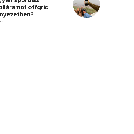
yan spórolsz
iláramot offgrid
nyezetben?
erc