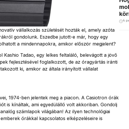
Hog
mob
kör
4 p
ovatív vállalkozás születését hozták el, amely azóta
rákról gondolunk. Eszedbe jutott-e már, hogy egy
orolhatott a mindennapokra, amikor először megjelent?
Kashio Tadao, egy lelkes feltaláló, belevágott a jövő
 fejlesztésével foglalkozott, de az óragyártás iránti
ozott ki, amikor az általa irányított vállalat
kövei, 1974-ben jelentek meg a piacon. A Casiotron órák
ót is kínáltak, ami egyedülálló volt akkoriban. Gondolj
analóg számlapok világában! Az ilyen technológiai
emberek órákkal kapcsolatos elképzeléseire is