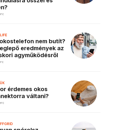
ándulásra ősszel és
en?
erc
LIFE
okostelefon nem butít?
eglepő eredmények az
skori agyműködésről
erc
ÜK
or érdemes okos
nektorra váltani?
erc
FFGRID