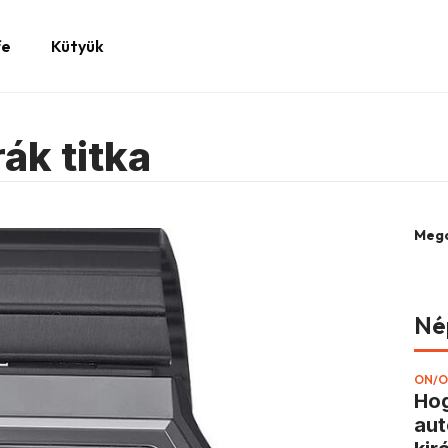
fe
Kütyük
rák titka
Mego
Né
ON/O
Hog
aut