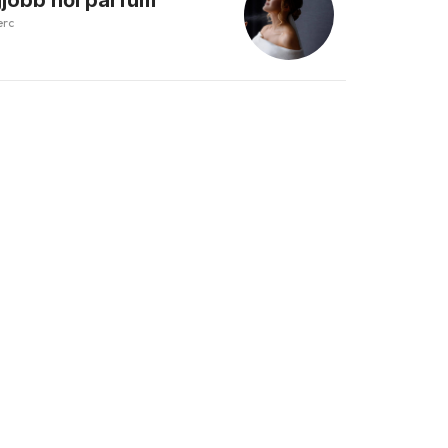
jobb női parfüm
erc