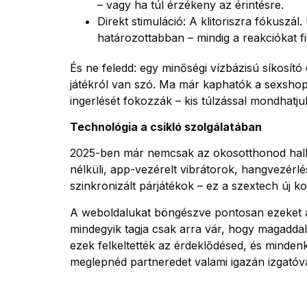
– vagy ha túl érzékeny az érintésre.
Direkt stimuláció: A klitoriszra fókuszá
határozottabban – mindig a reakciókat fig
És ne feledd: egy minőségi vízbázisú síkosít
játékról van szó. Ma már kaphatók a sexshopo
ingerlését fokozzák – kis túlzással mondhat
Technológia a csikló szolgálatában
2025-ben már nemcsak az okosotthonod hallga
nélküli, app-vezérelt vibrátorok, hangvezérlé
szinkronizált párjátékok – ez a szextech új ko
A weboldalukat böngészve pontosan ezeket a
mindegyik tagja csak arra vár, hogy magaddal
ezek felkeltették az érdeklődésed, és minden
meglepnéd partneredet valami igazán izgatóval