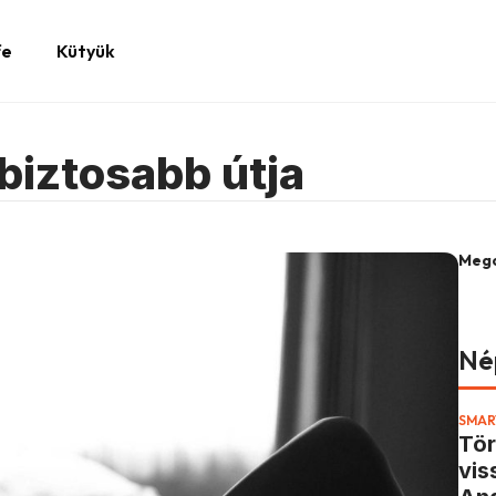
fe
Kütyük
biztosabb útja
Mego
Né
SMAR
Tör
vis