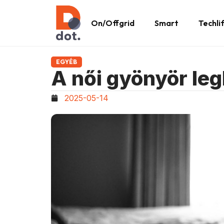
On/Offgrid
Smart
Techli
EGYÉB
A női gyönyör leg
2025-05-14