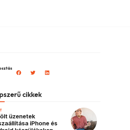
sztás
pszerű cikkek
T
ölt üzenetek
szaállítása iPhone és