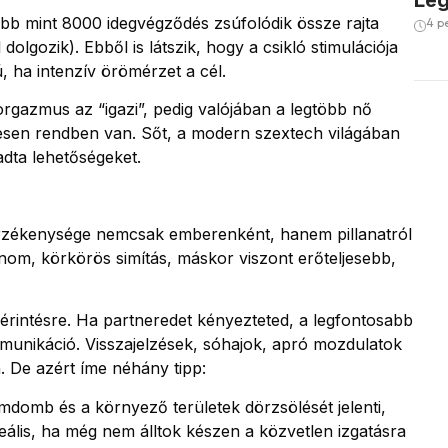
Leg
több mint 8000 idegvégződés zsúfolódik össze rajta
4 p
dolgozik). Ebből is látszik, hogy a csikló stimulációja
 ha intenzív örömérzet a cél.
orgazmus az “igazi”, pedig valójában a legtöbb nő
teljesen rendben van. Sőt, a modern szextech világában
adta lehetőségeket.
ó érzékenysége nemcsak emberenként, hanem pillanatról
finom, körkörös simítás, máskor viszont erőteljesebb,
érintésre. Ha partneredet kényezteted, a legfontosabb
unikáció. Visszajelzések, sóhajok, apró mozdulatok
. De azért íme néhány tipp:
emdomb és a környező területek dörzsölését jelenti,
Ideális, ha még nem álltok készen a közvetlen izgatásra