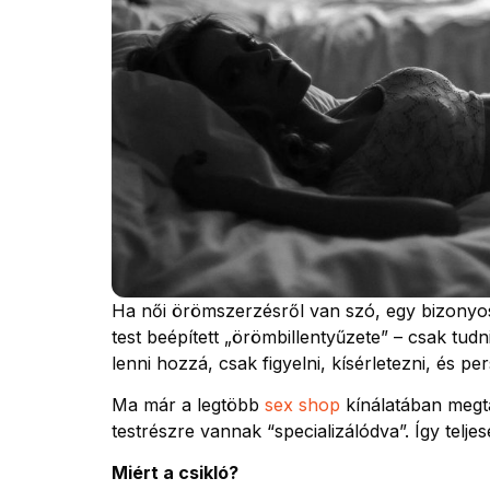
Ha női örömszerzésről van szó, egy bizonyos 
test beépített „örömbillentyűzete” – csak tudni 
lenni hozzá, csak figyelni, kísérletezni, és pe
Ma már a legtöbb
sex shop
kínálatában megta
testrészre vannak “specializálódva”. Így telj
Miért a csikló?