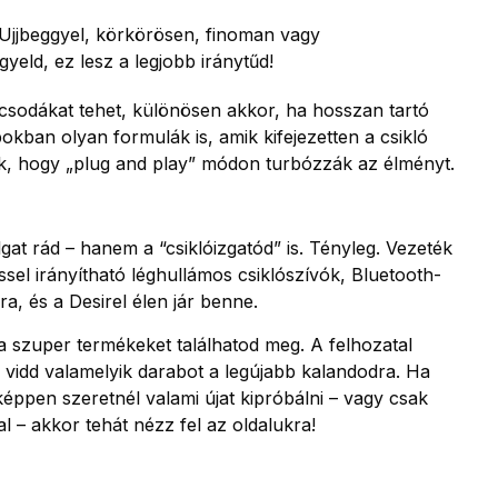
l. Ujjbeggyel, körkörösen, finoman vagy
yeld, ez lesz a legjobb iránytűd!
ó csodákat tehet, különösen akkor, ha hosszan tartó
kban olyan formulák is, amik kifejezetten a csikló
juk, hogy „plug and play” módon turbózzák az élményt.
t rád – hanem a “csiklóizgatód” is. Tényleg. Vezeték
ssel irányítható léghullámos csiklószívók, Bluetooth-
ra, és a Desirel élen jár benne.
 szuper termékeket találhatod meg. A felhozatal
 vidd valamelyik darabot a legújabb kalandodra. Ha
képpen szeretnél valami újat kipróbálni – vagy csak
 – akkor tehát nézz fel az oldalukra!