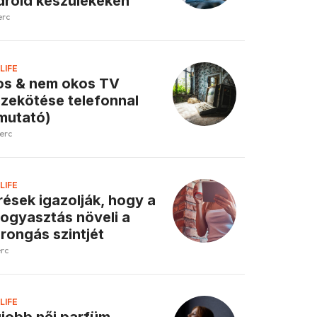
roid készülékeken
erc
LIFE
s & nem okos TV
zekötése telefonnal
mutató)
perc
LIFE
ések igazolják, hogy a
fogyasztás növeli a
rongás szintjét
erc
LIFE