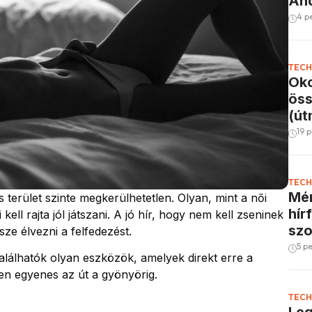
And
4 p
TECH
Oko
öss
(út
19 
TECH
Mér
terület szinte megkerülhetetlen. Olyan, mint a női
hír
kell rajta jól játszani. A jó hír, hogy nem kell zseninek
szo
rsze élvezni a felfedezést.
5 p
lálhatók olyan eszközök, amelyek direkt erre a
esen egyenes az út a gyönyörig.
TECH