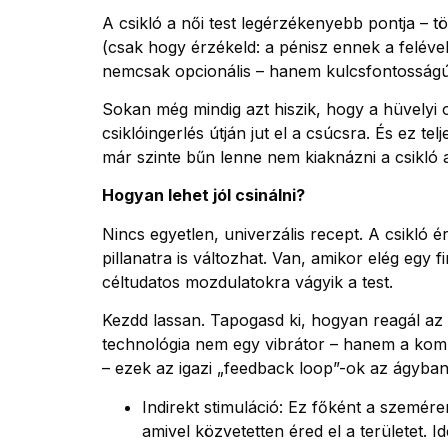
A csikló a női test legérzékenyebb pontja – 
(csak hogy érzékeld: a pénisz ennek a felével 
nemcsak opcionális – hanem kulcsfontosságú,
Sokan még mindig azt hiszik, hogy a hüvelyi 
csiklóingerlés útján jut el a csúcsra. És ez 
már szinte bűn lenne nem kiaknázni a csikló 
Hogyan lehet jól csinálni?
Nincs egyetlen, univerzális recept. A csikl
pillanatra is változhat. Van, amikor elég egy 
céltudatos mozdulatokra vágyik a test.
Kezdd lassan. Tapogasd ki, hogyan reagál az 
technológia nem egy vibrátor – hanem a komm
– ezek az igazi „feedback loop”-ok az ágyban
Indirekt stimuláció: Ez főként a szemér
amivel közvetetten éred el a területet. 