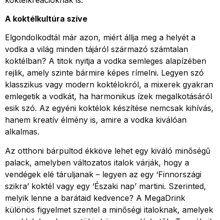
A koktélkultúra szíve
Elgondolkodtál már azon, miért állja meg a helyét a
vodka a világ minden tájáról származó számtalan
koktélban? A titok nyitja a vodka semleges alapízében
rejlik, amely szinte bármire képes rímelni. Legyen szó
klasszikus vagy modern koktélokról, a mixerek gyakran
emlegetik a vodkát, ha harmonikus ízek megalkotásáról
esik szó. Az egyéni koktélok készítése nemcsak kihívás,
hanem kreatív élmény is, amire a vodka kiválóan
alkalmas.
Az otthoni bárpultod ékköve lehet egy kiváló minőségű
palack, amelyben változatos italok várják, hogy a
vendégek elé táruljanak – legyen az egy ‘Finnországi
szikra’ koktél vagy egy ‘Északi nap’ martini. Szerinted,
melyik lenne a barátaid kedvence? A MegaDrink
különös figyelmet szentel a minőségi italoknak, amelyek